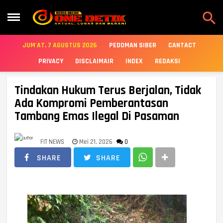

JUM'AT, 7 AGUSTUS 2026
PEDOMAN SIBER
CANTACT
PRIVACY
DISCLAIMAIR
INDEX
REDAKSI
Tindakan Hukum Terus Berjalan, Tidak
Ada Kompromi Pemberantasan
Tambang Emas Ilegal Di Pasaman
FIT NEWS
Mei 21, 2026
0
SHARE
SHARE