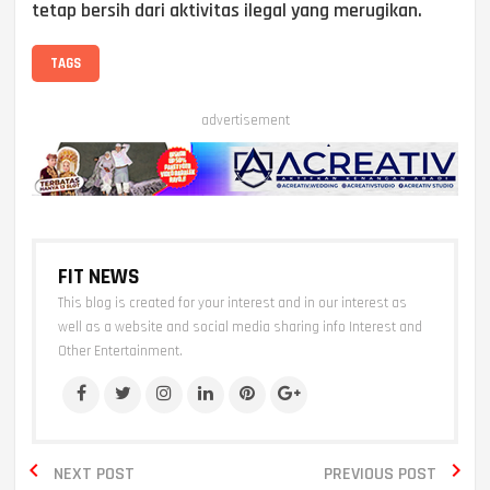
tetap bersih dari aktivitas ilegal yang merugikan.
TAGS
advertisement
FIT NEWS
This blog is created for your interest and in our interest as
well as a website and social media sharing info Interest and
Other Entertainment.


NEXT POST
PREVIOUS POST