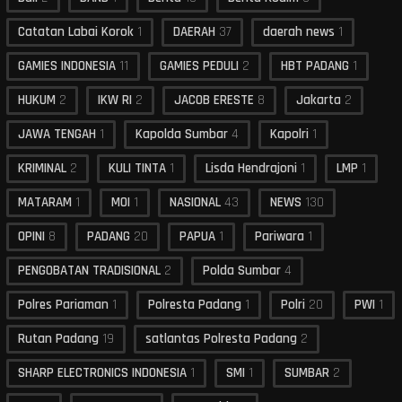
Catatan Labai Korok
1
DAERAH
37
daerah news
1
GAMIES INDONESIA
11
GAMIES PEDULI
2
HBT PADANG
1
HUKUM
2
IKW RI
2
JACOB ERESTE
8
Jakarta
2
JAWA TENGAH
1
Kapolda Sumbar
4
Kapolri
1
KRIMINAL
2
KULI TINTA
1
Lisda Hendrajoni
1
LMP
1
MATARAM
1
MOI
1
NASIONAL
43
NEWS
130
OPINI
8
PADANG
20
PAPUA
1
Pariwara
1
PENGOBATAN TRADISIONAL
2
Polda Sumbar
4
Polres Pariaman
1
Polresta Padang
1
Polri
20
PWI
1
Rutan Padang
19
satlantas Polresta Padang
2
SHARP ELECTRONICS INDONESIA
1
SMI
1
SUMBAR
2