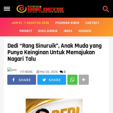

JUM'AT, 7 AGUSTUS 2026
PEDOMAN SIBER
CANTACT
PRIVACY
DISCLAIMAIR
INDEX
REDAKSI
Dedi “Rang Sinuruik”, Anak Muda yang
Punya Keinginan Untuk Memajukan
Nagari Talu
FIT NEWS
Mei 08, 2026
0
SHARE
SHARE