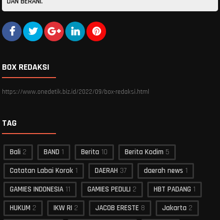
DAN BERANI.
BOX REDAKSI
https://www.onedetik.biz.id/2022/09/box-redaksi.html
TAG
Bali
2
BAND
1
Berita
10
Berita Kodim
5
Catatan Labai Korok
1
DAERAH
37
daerah news
1
GAMIES INDONESIA
11
GAMIES PEDULI
2
HBT PADANG
1
HUKUM
2
IKW RI
2
JACOB ERESTE
8
Jakarta
2