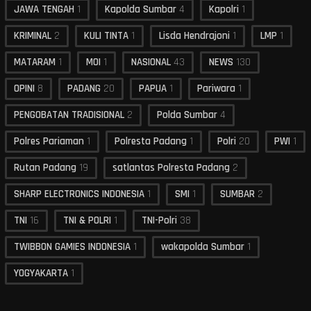
JAWA TENGAH
1
Kapolda Sumbar
4
Kapolri
1
KRIMINAL
2
KULI TINTA
1
Lisda Hendrajoni
1
LMP
1
MATARAM
1
MOI
1
NASIONAL
43
NEWS
130
OPINI
8
PADANG
20
PAPUA
1
Pariwara
1
PENGOBATAN TRADISIONAL
2
Polda Sumbar
4
Polres Pariaman
1
Polresta Padang
1
Polri
20
PWI
1
Rutan Padang
19
satlantas Polresta Padang
2
SHARP ELECTRONICS INDONESIA
1
SMI
1
SUMBAR
2
TNI
16
TNI & POLRI
1
TNI-Polri
38
TWIBBON GAMIES INDONESIA
1
wakapolda Sumbar
1
YOGYAKARTA
1