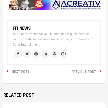
FIT NEWS
This blog is created for your interest and in our interest as
well as a website and social media sharing info Interest and
Other Entertainment.


NEXT POST
PREVIOUS POST
RELATED POST