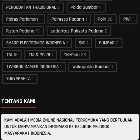
PENGOBATAN TRADISIONAL
2
Polda Sumbar
4
Polres Pariaman
1
Polresta Padang
1
Polri
20
PWI
1
Rutan Padang
19
satlantas Polresta Padang
2
SHARP ELECTRONICS INDONESIA
1
SMI
1
SUMBAR
2
TNI
16
TNI & POLRI
1
TNI-Polri
38
TWIBBON GAMIES INDONESIA
1
wakapolda Sumbar
1
YOGYAKARTA
1
TENTANG KAMI
KAMI ADALAH MEDIA ONLINE NASIONAL TERKEMUKA YANG BERTUJUAN
UNTUK MENYAMPAIKAN INFORMASI KE SELURUH PELOSOK
MASYARAKAT INDONESIA.