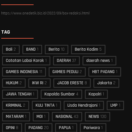
https://www.onedetik.biz.id/2022/09/box-redaksi.html
TAG
Bali
2
BAND
1
Berita
10
Berita Kodim
5
Catatan Labai Korok
1
DAERAH
37
daerah news
1
GAMIES INDONESIA
11
GAMIES PEDULI
2
HBT PADANG
1
HUKUM
2
IKW RI
2
JACOB ERESTE
8
Jakarta
2
JAWA TENGAH
1
Kapolda Sumbar
4
Kapolri
1
KRIMINAL
2
KULI TINTA
1
Lisda Hendrajoni
1
LMP
1
MATARAM
1
MOI
1
NASIONAL
43
NEWS
130
OPINI
8
PADANG
20
PAPUA
1
Pariwara
1