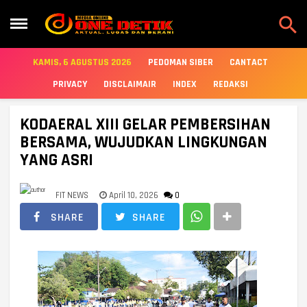

KAMIS, 6 AGUSTUS 2026
PEDOMAN SIBER
CANTACT
PRIVACY
DISCLAIMAIR
INDEX
REDAKSI
KODAERAL XIII GELAR PEMBERSIHAN
BERSAMA, WUJUDKAN LINGKUNGAN
YANG ASRI
FIT NEWS
April 10, 2026
0
SHARE
SHARE