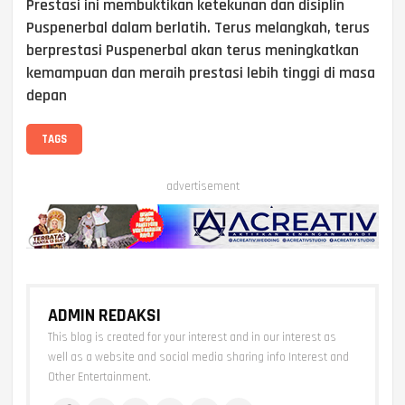
Prestasi ini membuktikan ketekunan dan disiplin
Puspenerbal dalam berlatih. Terus melangkah, terus
berprestasi Puspenerbal akan terus meningkatkan
kemampuan dan meraih prestasi lebih tinggi di masa
depan
TAGS
advertisement
ADMIN REDAKSI
This blog is created for your interest and in our interest as
well as a website and social media sharing info Interest and
Other Entertainment.