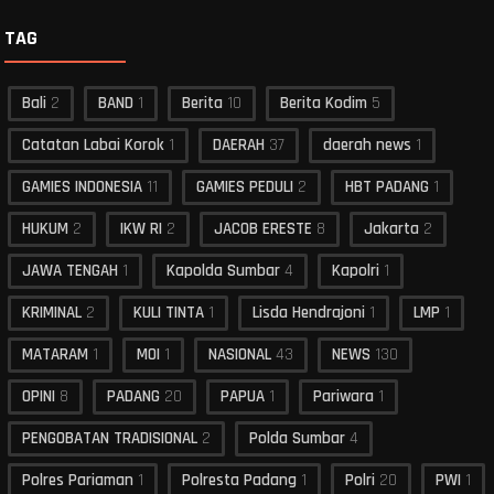
TAG
Bali
2
BAND
1
Berita
10
Berita Kodim
5
Catatan Labai Korok
1
DAERAH
37
daerah news
1
GAMIES INDONESIA
11
GAMIES PEDULI
2
HBT PADANG
1
HUKUM
2
IKW RI
2
JACOB ERESTE
8
Jakarta
2
JAWA TENGAH
1
Kapolda Sumbar
4
Kapolri
1
KRIMINAL
2
KULI TINTA
1
Lisda Hendrajoni
1
LMP
1
MATARAM
1
MOI
1
NASIONAL
43
NEWS
130
OPINI
8
PADANG
20
PAPUA
1
Pariwara
1
PENGOBATAN TRADISIONAL
2
Polda Sumbar
4
Polres Pariaman
1
Polresta Padang
1
Polri
20
PWI
1