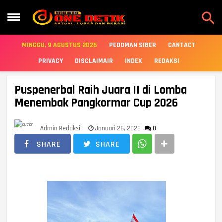

MINGGU, 9 AGUSTUS 2026
PEDOMAN SIBER
CANTACT
PRIVACY
DISCLAIMAIR
INDEX
REDAKSI
Puspenerbal Raih Juara II di Lomba
Menembak Pangkormar Cup 2026
Admin Redaksi
Januari 26, 2026
0
SHARE
SHARE