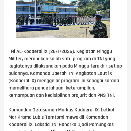
TNl AL-Kodaeral lX (26/1/2026). Kegiatan Minggu
Militer, merupakan salah satu program di TNl yang
kegiatanya dilaksanakan pada Minggu terakhir setiap
bulannya. Komando Daerah TNl Angkatan Laut lX
(Kodaeral lX) menggelar program ini sebagai sarana
memelihara pengetahuan, keterampilan,
kemampuan dan kedisiplinan prajurit dan PNS TNl.
Komandan Detasemen Markas Kodaeral lX, Letkol
Mar Krama Lubis Tamtomi mewakili Komandan
Kodaeral lX, Laksda TNl Hanarko Djodi Pamungkas