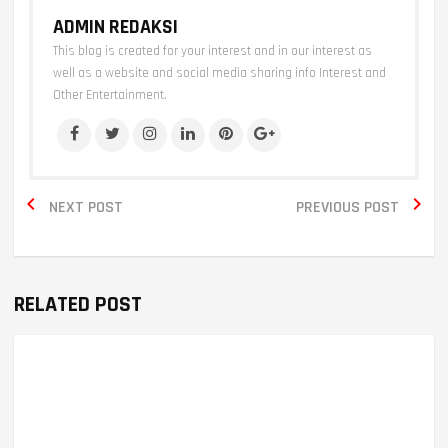
ADMIN REDAKSI
This blog is created for your interest and in our interest as
well as a website and social media sharing info Interest and
Other Entertainment.


NEXT POST
PREVIOUS POST
RELATED POST