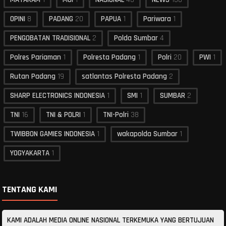
OPINI
8
PADANG
20
PAPUA
1
Pariwara
1
PENGOBATAN TRADISIONAL
2
Polda Sumbar
4
Polres Pariaman
1
Polresta Padang
1
Polri
20
PWI
1
Rutan Padang
19
satlantas Polresta Padang
2
SHARP ELECTRONICS INDONESIA
1
SMI
1
SUMBAR
2
TNI
16
TNI & POLRI
1
TNI-Polri
38
TWIBBON GAMIES INDONESIA
1
wakapolda Sumbar
1
YOGYAKARTA
1
TENTANG KAMI
KAMI ADALAH MEDIA ONLINE NASIONAL TERKEMUKA YANG BERTUJUAN