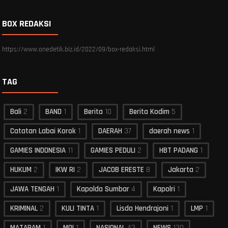
BOX REDAKSI
https://www.onedetik.biz.id/2022/09/box-redaksi.html
TAG
Bali
2
BAND
1
Berita
10
Berita Kodim
5
Catatan Labai Korok
1
DAERAH
37
daerah news
1
GAMIES INDONESIA
11
GAMIES PEDULI
2
HBT PADANG
1
HUKUM
2
IKW RI
2
JACOB ERESTE
8
Jakarta
2
JAWA TENGAH
1
Kapolda Sumbar
4
Kapolri
1
KRIMINAL
2
KULI TINTA
1
Lisda Hendrajoni
1
LMP
1
MATARAM
1
MOI
1
NASIONAL
43
NEWS
130