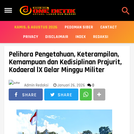

KAMIS, 6 AGUSTUS 2026
PEDOMAN SIBER
CANTACT
PRIVACY
DISCLAIMAIR
INDEX
REDAKSI
Pelihara Pengetahuan, Keterampilan,
Kemampuan dan Kedisiplinan Prajurit,
Kodaeral lX Gelar Minggu Militer
Admin Redaksi
Januari 26, 2026
0
SHARE
SHARE