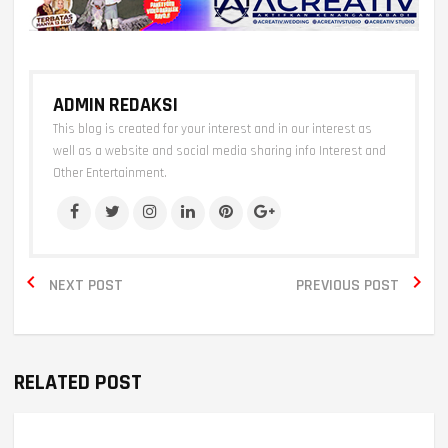
ADMIN REDAKSI
This blog is created for your interest and in our interest as
well as a website and social media sharing info Interest and
Other Entertainment.


NEXT POST
PREVIOUS POST
RELATED POST