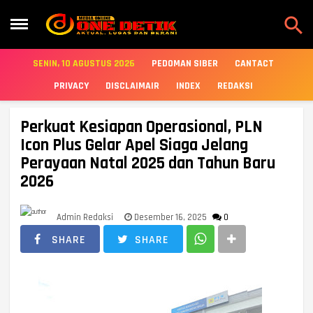

SENIN, 10 AGUSTUS 2026
PEDOMAN SIBER
CANTACT
PRIVACY
DISCLAIMAIR
INDEX
REDAKSI
Perkuat Kesiapan Operasional, PLN
Icon Plus Gelar Apel Siaga Jelang
Perayaan Natal 2025 dan Tahun Baru
2026
Admin Redaksi
Desember 16, 2025
0
SHARE
SHARE