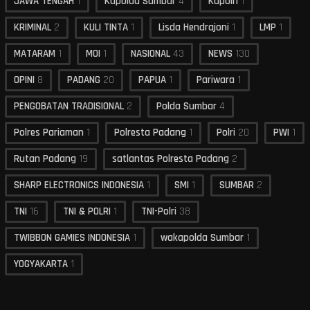
JAWA TENGAH
1
Kapolda Sumbar
4
Kapolri
1
KRIMINAL
2
KULI TINTA
1
Lisda Hendrajoni
1
LMP
1
MATARAM
1
MOI
1
NASIONAL
43
NEWS
130
OPINI
8
PADANG
20
PAPUA
1
Pariwara
1
PENGOBATAN TRADISIONAL
2
Polda Sumbar
4
Polres Pariaman
1
Polresta Padang
1
Polri
20
PWI
1
Rutan Padang
19
satlantas Polresta Padang
2
SHARP ELECTRONICS INDONESIA
1
SMI
1
SUMBAR
2
TNI
16
TNI & POLRI
1
TNI-Polri
38
TWIBBON GAMIES INDONESIA
1
wakapolda Sumbar
1
YOGYAKARTA
1