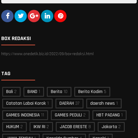
BOX REDAKSI
https://www.onedetik.biz.id/2022/09/box-redaksi.html
TAG
Bali
2
BAND
1
Berita
10
Berita Kodim
5
Catatan Labai Korok
1
DAERAH
37
daerah news
1
GAMIES INDONESIA
11
GAMIES PEDULI
2
HBT PADANG
1
HUKUM
2
IKW RI
2
JACOB ERESTE
8
Jakarta
2