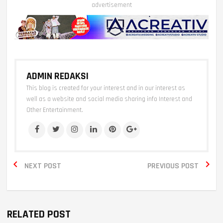
advertisement
ADMIN REDAKSI
This blog is created for your interest and in our interest as
well as a website and social media sharing info Interest and
Other Entertainment.


NEXT POST
PREVIOUS POST
RELATED POST