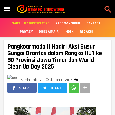

SABTU, 8 AGUSTUS 2026
PEDOMAN SIBER
CANTACT
PRIVACY
DISCLAIMAIR
INDEX
REDAKSI
Pangkoarmada II Hadiri Aksi Susur
Sungai Brantas dalam Rangka HUT ke-
80 Provinsi Jawa Timur dan World
Clean Up Day 2025
Admin Redaksi
Oktober 19, 2025
0
SHARE
SHARE