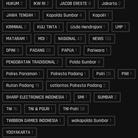
HUKUM
2
IKW RI
2
JACOB ERESTE
8
Jakarta
2
JAWA TENGAH
1
Kapolda Sumbar
4
Kapolri
1
KRIMINAL
2
KULI TINTA
1
Lisda Hendrajoni
1
LMP
1
MATARAM
1
MOI
1
NASIONAL
43
NEWS
130
OPINI
8
PADANG
20
PAPUA
1
Pariwara
1
PENGOBATAN TRADISIONAL
2
Polda Sumbar
4
Polres Pariaman
1
Polresta Padang
1
Polri
20
PWI
1
Rutan Padang
19
satlantas Polresta Padang
2
SHARP ELECTRONICS INDONESIA
1
SMI
1
SUMBAR
2
TNI
16
TNI & POLRI
1
TNI-Polri
38
TWIBBON GAMIES INDONESIA
1
wakapolda Sumbar
1
YOGYAKARTA
1