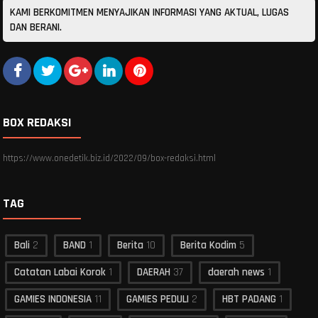
KAMI BERKOMITMEN MENYAJIKAN INFORMASI YANG AKTUAL, LUGAS
DAN BERANI.
BOX REDAKSI
https://www.onedetik.biz.id/2022/09/box-redaksi.html
TAG
Bali
2
BAND
1
Berita
10
Berita Kodim
5
Catatan Labai Korok
1
DAERAH
37
daerah news
1
GAMIES INDONESIA
11
GAMIES PEDULI
2
HBT PADANG
1