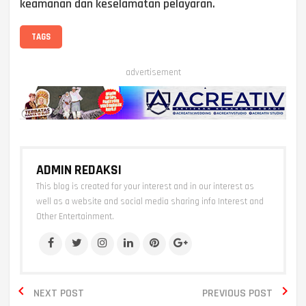
keamanan dan keselamatan pelayaran.
TAGS
advertisement
ADMIN REDAKSI
This blog is created for your interest and in our interest as
well as a website and social media sharing info Interest and
Other Entertainment.


NEXT POST
PREVIOUS POST