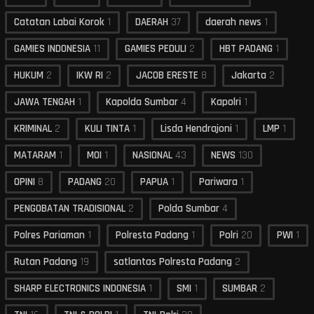
Catatan Labai Korok
1
DAERAH
37
daerah news
1
GAMIES INDONESIA
11
GAMIES PEDULI
2
HBT PADANG
1
HUKUM
2
IKW RI
2
JACOB ERESTE
8
Jakarta
2
JAWA TENGAH
1
Kapolda Sumbar
4
Kapolri
1
KRIMINAL
2
KULI TINTA
1
Lisda Hendrajoni
1
LMP
1
MATARAM
1
MOI
1
NASIONAL
43
NEWS
130
OPINI
8
PADANG
20
PAPUA
1
Pariwara
1
PENGOBATAN TRADISIONAL
2
Polda Sumbar
4
Polres Pariaman
1
Polresta Padang
1
Polri
20
PWI
1
Rutan Padang
19
satlantas Polresta Padang
2
SHARP ELECTRONICS INDONESIA
1
SMI
1
SUMBAR
2