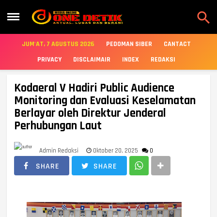

JUM'AT, 7 AGUSTUS 2026
PEDOMAN SIBER
CANTACT
PRIVACY
DISCLAIMAIR
INDEX
REDAKSI
Kodaeral V Hadiri Public Audience
Monitoring dan Evaluasi Keselamatan
Berlayar oleh Direktur Jenderal
Perhubungan Laut
Admin Redaksi
Oktober 20, 2025
0
SHARE
SHARE