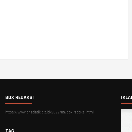
BOX REDAKSI
IKLA
https://www.onedetik.biz.id/2022/09/box-redaksi.html
TAG