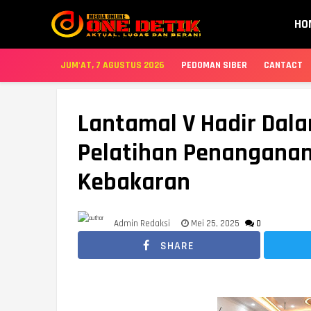
HO
JUM'AT, 7 AGUSTUS 2026
PEDOMAN SIBER
CANTACT
Lantamal V Hadir Dala
Pelatihan Penanganan
Kebakaran
Admin Redaksi
Mei 25, 2025
0
SHARE