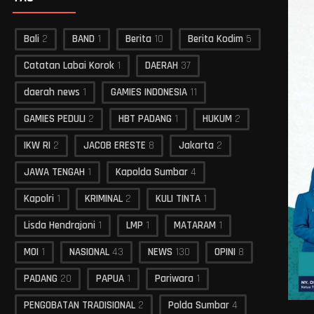
Bali
2
BAND
1
Berita
10
Berita Kodim
5
Catatan Labai Korok
1
DAERAH
37
daerah news
1
GAMIES INDONESIA
11
GAMIES PEDULI
2
HBT PADANG
1
HUKUM
2
IKW RI
2
JACOB ERESTE
8
Jakarta
2
JAWA TENGAH
1
Kapolda Sumbar
4
Kapolri
1
KRIMINAL
2
KULI TINTA
1
Lisda Hendrajoni
1
LMP
1
MATARAM
1
MOI
1
NASIONAL
43
NEWS
130
OPINI
8
PADANG
20
PAPUA
1
Pariwara
1
PENGOBATAN TRADISIONAL
2
Polda Sumbar
4