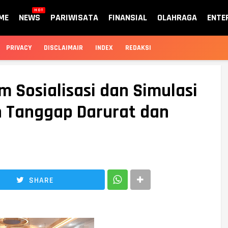
HOT
ME
NEWS
PARIWISATA
FINANSIAL
OLAHRAGA
ENTE
PRIVACY
DISCLAIMAIR
INDEX
REDAKSI
m Sosialisasi dan Simulasi
 Tanggap Darurat dan
SHARE