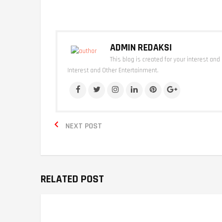
ADMIN REDAKSI
This blog is created for your interest and
Interest and Other Entertainment.

NEXT POST
RELATED POST