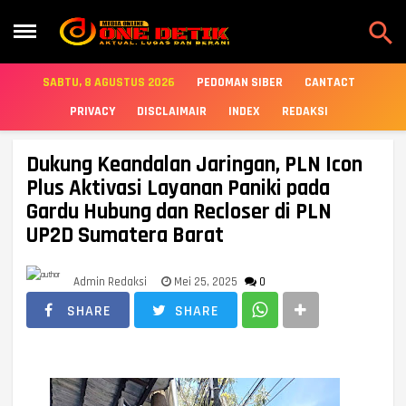

SABTU, 8 AGUSTUS 2026
PEDOMAN SIBER
CANTACT
PRIVACY
DISCLAIMAIR
INDEX
REDAKSI
Dukung Keandalan Jaringan, PLN Icon
Plus Aktivasi Layanan Paniki pada
Gardu Hubung dan Recloser di PLN
UP2D Sumatera Barat
Admin Redaksi
Mei 25, 2025
0
SHARE
SHARE