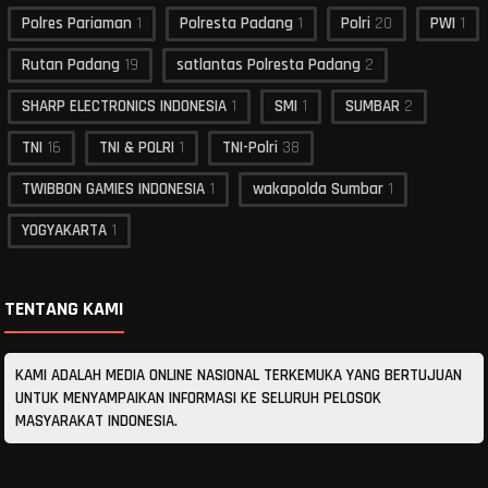
Polres Pariaman
1
Polresta Padang
1
Polri
20
PWI
1
Rutan Padang
19
satlantas Polresta Padang
2
SHARP ELECTRONICS INDONESIA
1
SMI
1
SUMBAR
2
TNI
16
TNI & POLRI
1
TNI-Polri
38
TWIBBON GAMIES INDONESIA
1
wakapolda Sumbar
1
YOGYAKARTA
1
TENTANG KAMI
KAMI ADALAH MEDIA ONLINE NASIONAL TERKEMUKA YANG BERTUJUAN
UNTUK MENYAMPAIKAN INFORMASI KE SELURUH PELOSOK
MASYARAKAT INDONESIA.