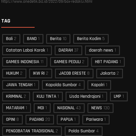
https://www.onedetik.biz.id/2022/09/box-redaksi.html
TAG
Bali
2
BAND
1
Berita
10
Berita Kodim
5
Catatan Labai Korok
1
DAERAH
37
daerah news
1
GAMIES INDONESIA
11
GAMIES PEDULI
2
HBT PADANG
1
HUKUM
2
IKW RI
2
JACOB ERESTE
8
Jakarta
2
JAWA TENGAH
1
Kapolda Sumbar
4
Kapolri
1
KRIMINAL
2
KULI TINTA
1
Lisda Hendrajoni
1
LMP
1
MATARAM
1
MOI
1
NASIONAL
43
NEWS
130
OPINI
8
PADANG
20
PAPUA
1
Pariwara
1
PENGOBATAN TRADISIONAL
2
Polda Sumbar
4