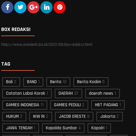
BOX REDAKSI
https://www.onedetik.biz.id/2022/09/box-redaksi.html
TAG
Bali
2
BAND
1
Berita
10
Berita Kodim
5
Catatan Labai Korok
1
DAERAH
37
daerah news
1
GAMIES INDONESIA
11
GAMIES PEDULI
2
HBT PADANG
1
HUKUM
2
IKW RI
2
JACOB ERESTE
8
Jakarta
2
JAWA TENGAH
1
Kapolda Sumbar
4
Kapolri
1