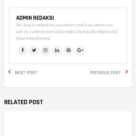
ADMIN REDAKSI
This blog is created for your interest and in our interest as
well as a website and social media sharing info Interest and
Other Entertainment.


NEXT POST
PREVIOUS POST
RELATED POST