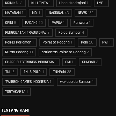
KRIMINAL
2
KULI TINTA
1
Lisda Hendrajoni
1
LMP
1
MATARAM
1
MOI
1
NASIONAL
43
NEWS
130
OPINI
8
PADANG
20
PAPUA
1
Pariwara
1
PENGOBATAN TRADISIONAL
2
Polda Sumbar
4
Polres Pariaman
1
Polresta Padang
1
Polri
20
PWI
1
Rutan Padang
19
satlantas Polresta Padang
2
SHARP ELECTRONICS INDONESIA
1
SMI
1
SUMBAR
2
TNI
16
TNI & POLRI
1
TNI-Polri
38
TWIBBON GAMIES INDONESIA
1
wakapolda Sumbar
1
YOGYAKARTA
1
TENTANG KAMI