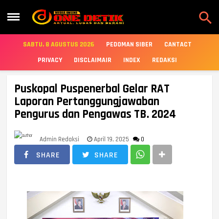

SABTU, 8 AGUSTUS 2026
PEDOMAN SIBER
CANTACT
PRIVACY
DISCLAIMAIR
INDEX
REDAKSI
Puskopal Puspenerbal Gelar RAT
Laporan Pertanggungjawaban
Pengurus dan Pengawas TB. 2024
Admin Redaksi
April 19, 2025
0
SHARE
SHARE