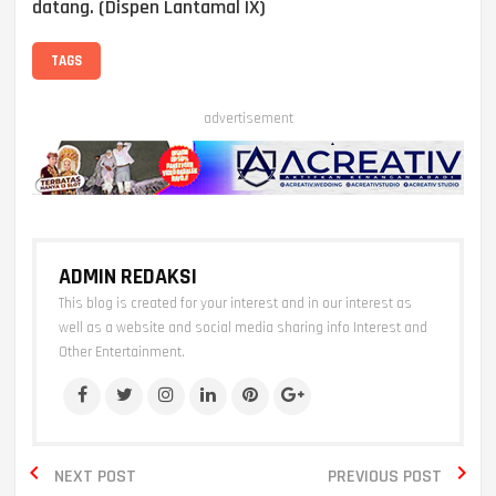
datang. (Dispen Lantamal IX)
TAGS
advertisement
ADMIN REDAKSI
This blog is created for your interest and in our interest as
well as a website and social media sharing info Interest and
Other Entertainment.


NEXT POST
PREVIOUS POST