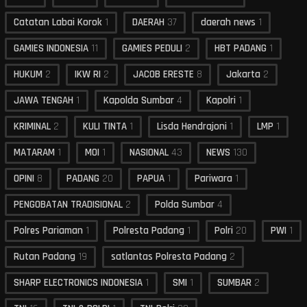
Catatan Labai Korok
1
DAERAH
37
daerah news
1
GAMIES INDONESIA
11
GAMIES PEDULI
2
HBT PADANG
1
HUKUM
2
IKW RI
2
JACOB ERESTE
8
Jakarta
2
JAWA TENGAH
1
Kapolda Sumbar
4
Kapolri
1
KRIMINAL
2
KULI TINTA
1
Lisda Hendrajoni
1
LMP
1
MATARAM
1
MOI
1
NASIONAL
43
NEWS
130
OPINI
8
PADANG
20
PAPUA
1
Pariwara
1
PENGOBATAN TRADISIONAL
2
Polda Sumbar
4
Polres Pariaman
1
Polresta Padang
1
Polri
20
PWI
1
Rutan Padang
19
satlantas Polresta Padang
2
SHARP ELECTRONICS INDONESIA
1
SMI
1
SUMBAR
2