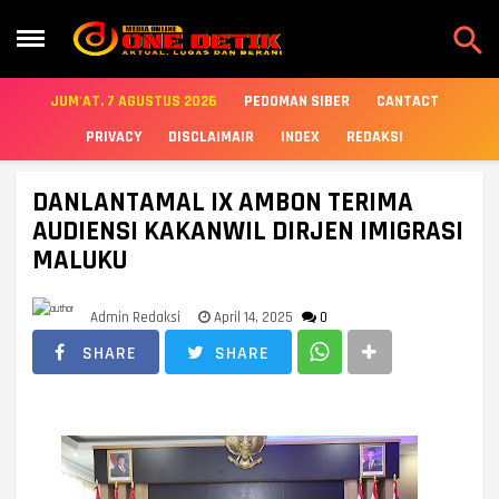

JUM'AT, 7 AGUSTUS 2026
PEDOMAN SIBER
CANTACT
PRIVACY
DISCLAIMAIR
INDEX
REDAKSI
DANLANTAMAL IX AMBON TERIMA
AUDIENSI KAKANWIL DIRJEN IMIGRASI
MALUKU
Admin Redaksi
April 14, 2025
0
SHARE
SHARE