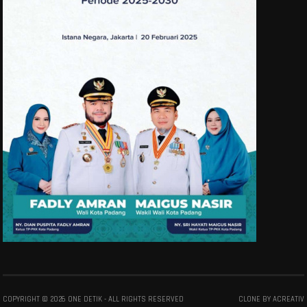
COPYRIGHT ©
2026
ONE DETIK
- ALL RIGHTS RESERVED
CLONE BY
ACREATIV