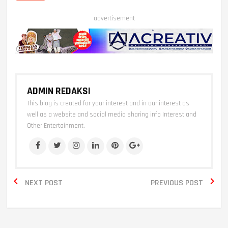
advertisement
ADMIN REDAKSI
This blog is created for your interest and in our interest as
well as a website and social media sharing info Interest and
Other Entertainment.


NEXT POST
PREVIOUS POST