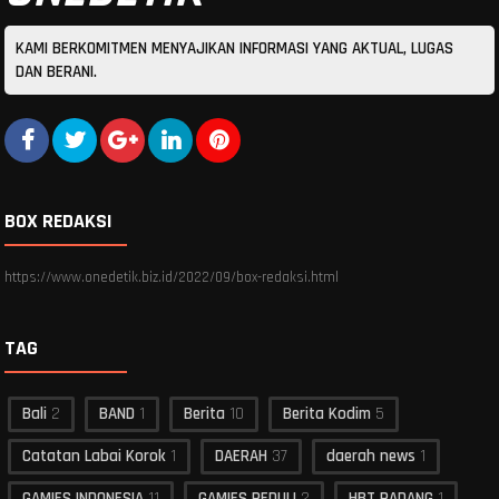
KAMI BERKOMITMEN MENYAJIKAN INFORMASI YANG AKTUAL, LUGAS
DAN BERANI.
BOX REDAKSI
https://www.onedetik.biz.id/2022/09/box-redaksi.html
TAG
Bali
2
BAND
1
Berita
10
Berita Kodim
5
Catatan Labai Korok
1
DAERAH
37
daerah news
1
GAMIES INDONESIA
11
GAMIES PEDULI
2
HBT PADANG
1