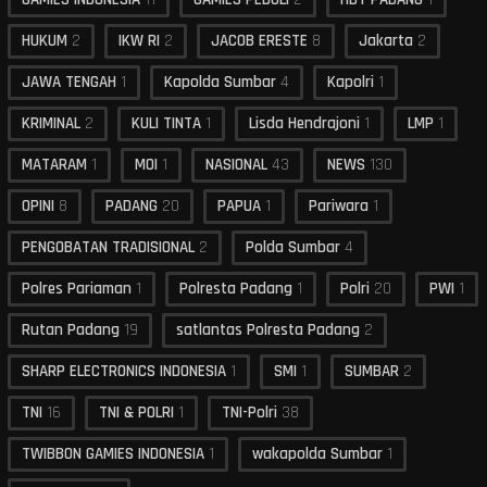
HUKUM
2
IKW RI
2
JACOB ERESTE
8
Jakarta
2
JAWA TENGAH
1
Kapolda Sumbar
4
Kapolri
1
KRIMINAL
2
KULI TINTA
1
Lisda Hendrajoni
1
LMP
1
MATARAM
1
MOI
1
NASIONAL
43
NEWS
130
OPINI
8
PADANG
20
PAPUA
1
Pariwara
1
PENGOBATAN TRADISIONAL
2
Polda Sumbar
4
Polres Pariaman
1
Polresta Padang
1
Polri
20
PWI
1
Rutan Padang
19
satlantas Polresta Padang
2
SHARP ELECTRONICS INDONESIA
1
SMI
1
SUMBAR
2
TNI
16
TNI & POLRI
1
TNI-Polri
38
TWIBBON GAMIES INDONESIA
1
wakapolda Sumbar
1