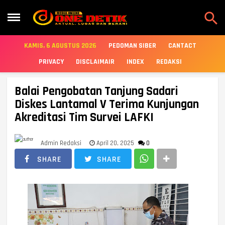

KAMIS, 6 AGUSTUS 2026
PEDOMAN SIBER
CANTACT
PRIVACY
DISCLAIMAIR
INDEX
REDAKSI
Balai Pengobatan Tanjung Sadari
Diskes Lantamal V Terima Kunjungan
Akreditasi Tim Survei LAFKI
Admin Redaksi
April 20, 2025
0
SHARE
SHARE