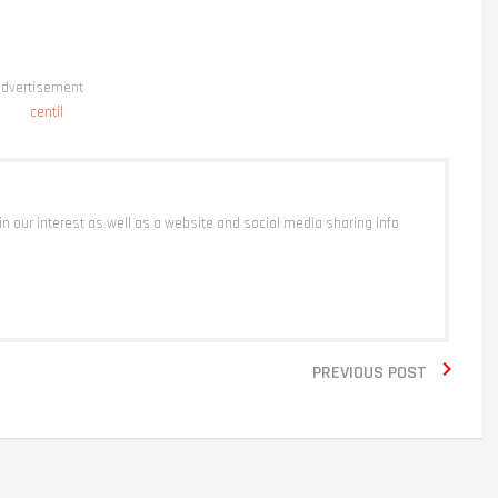
dvertisement
 in our interest as well as a website and social media sharing info

PREVIOUS POST