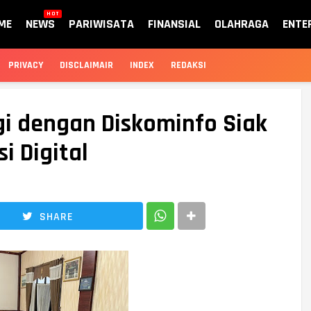
HOT
ME
NEWS
PARIWISATA
FINANSIAL
OLAHRAGA
ENTE
PRIVACY
DISCLAIMAIR
INDEX
REDAKSI
rgi dengan Diskominfo Siak
 Digital
SHARE