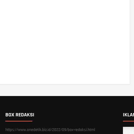
BOX REDAKSI
IKLA
https://www.onedetik.biz.id/2022/09/box-redaksi.html