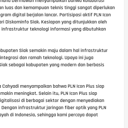
esmana Dermawan menyampaikan bahwa kolaborasi
gan luas dan kemampuan teknis tinggi sangat diperlukan
m digital berjalan lancar. Partisipasi aktif PLN Icon
ari Diskominfo Siak. Kesiapan yang ditunjukkan oleh
n infrastruktur teknologi informasi yang dibutuhkan
Kabupaten Siak semakin maju dalam hal infrastruktur
integrasi dan ramah teknologi. Upaya ini juga
 Siak sebagai kabupaten yang modern dan berbasis
ra Cahyadi menyampaikan bahwa PLN Icon Plus siap
kin meningkat. Selain itu, PLN Icon Plus siap
italisasi di berbagai sektor dengan menyediakan
. Dengan infrastruktur jaringan fiber optik yang PLN
layah di Indonesia, sehingga kami percaya dapat