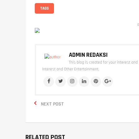
TAGS
a
ADMIN REDAKSI
This blog is created for your interest and
Interest and Other Entertainment.

NEXT POST
RELATED POST