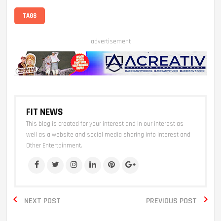
TAGS
advertisement
FIT NEWS
This blog is created for your interest and in our interest as
well as a website and social media sharing info Interest and
Other Entertainment.


NEXT POST
PREVIOUS POST