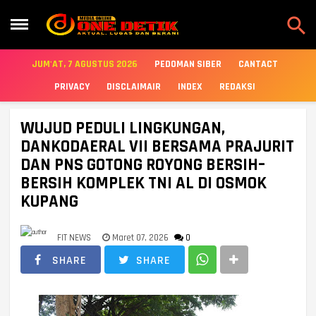

JUM'AT, 7 AGUSTUS 2026
PEDOMAN SIBER
CANTACT
PRIVACY
DISCLAIMAIR
INDEX
REDAKSI
WUJUD PEDULI LINGKUNGAN,
DANKODAERAL VII BERSAMA PRAJURIT
DAN PNS GOTONG ROYONG BERSIH–
BERSIH KOMPLEK TNI AL DI OSMOK
KUPANG
FIT NEWS
Maret 07, 2026
0
SHARE
SHARE