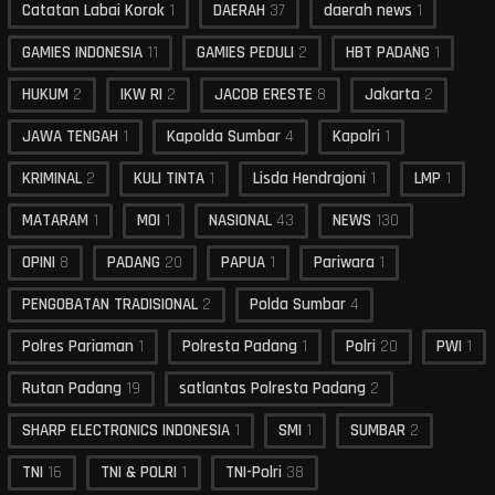
Catatan Labai Korok
1
DAERAH
37
daerah news
1
GAMIES INDONESIA
11
GAMIES PEDULI
2
HBT PADANG
1
HUKUM
2
IKW RI
2
JACOB ERESTE
8
Jakarta
2
JAWA TENGAH
1
Kapolda Sumbar
4
Kapolri
1
KRIMINAL
2
KULI TINTA
1
Lisda Hendrajoni
1
LMP
1
MATARAM
1
MOI
1
NASIONAL
43
NEWS
130
OPINI
8
PADANG
20
PAPUA
1
Pariwara
1
PENGOBATAN TRADISIONAL
2
Polda Sumbar
4
Polres Pariaman
1
Polresta Padang
1
Polri
20
PWI
1
Rutan Padang
19
satlantas Polresta Padang
2
SHARP ELECTRONICS INDONESIA
1
SMI
1
SUMBAR
2
TNI
16
TNI & POLRI
1
TNI-Polri
38