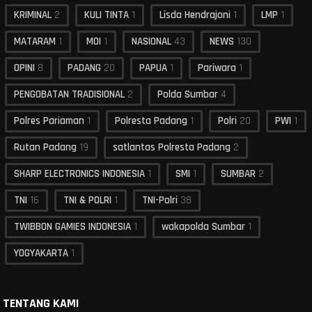
KRIMINAL
2
KULI TINTA
1
Lisda Hendrajoni
1
LMP
1
MATARAM
1
MOI
1
NASIONAL
43
NEWS
130
OPINI
8
PADANG
20
PAPUA
1
Pariwara
1
PENGOBATAN TRADISIONAL
2
Polda Sumbar
4
Polres Pariaman
1
Polresta Padang
1
Polri
20
PWI
1
Rutan Padang
19
satlantas Polresta Padang
2
SHARP ELECTRONICS INDONESIA
1
SMI
1
SUMBAR
2
TNI
16
TNI & POLRI
1
TNI-Polri
38
TWIBBON GAMIES INDONESIA
1
wakapolda Sumbar
1
YOGYAKARTA
1
TENTANG KAMI