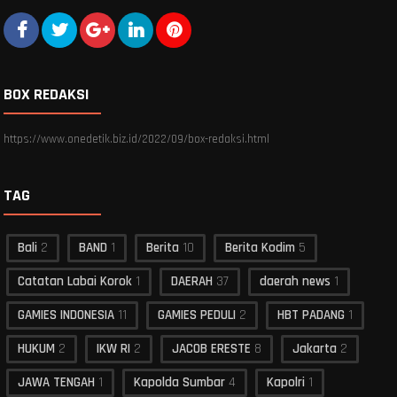
BOX REDAKSI
https://www.onedetik.biz.id/2022/09/box-redaksi.html
TAG
Bali
2
BAND
1
Berita
10
Berita Kodim
5
Catatan Labai Korok
1
DAERAH
37
daerah news
1
GAMIES INDONESIA
11
GAMIES PEDULI
2
HBT PADANG
1
HUKUM
2
IKW RI
2
JACOB ERESTE
8
Jakarta
2
JAWA TENGAH
1
Kapolda Sumbar
4
Kapolri
1