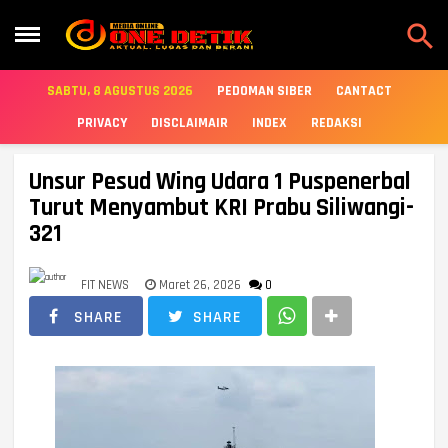

SABTU, 8 AGUSTUS 2026
PEDOMAN SIBER
CANTACT
PRIVACY
DISCLAIMAIR
INDEX
REDAKSI
Unsur Pesud Wing Udara 1 Puspenerbal
Turut Menyambut KRI Prabu Siliwangi-
321
FIT NEWS
Maret 26, 2026
0
SHARE
SHARE