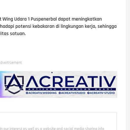
urit Wing Udara 1 Puspenerbal dapat meningkatkan
dapi potensi kebakaran di lingkungan kerja, sehingga
litas satuan.
dvertisement
 in our interest as well as a website and social media sharing info