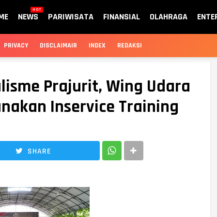
HOT
ME
NEWS
PARIWISATA
FINANSIAL
OLAHRAGA
ENTE
PRIVACY
DISCLAIMAIR
INDEX
REDAKSI
lisme Prajurit, Wing Udara
nakan Inservice Training
SHARE