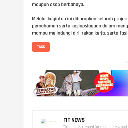
maupun asap berbahaya.
Melalui kegiatan ini diharapkan seluruh praj
pemahaman serta kesiapsiagaan dalam mengha
mampu melindungi diri, rekan kerja, serta fasi
TAGS
a
FIT NEWS
This blog is created for your interest and