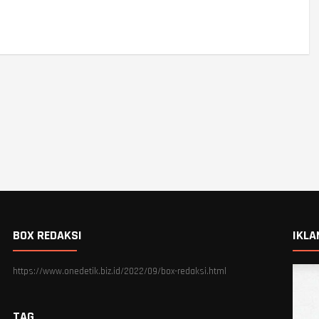
BOX REDAKSI
IKLA
https://www.onedetik.biz.id/2022/09/box-redaksi.html
TAG