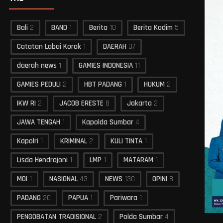
Bali
2
BAND
1
Berita
10
Berita Kodim
5
Catatan Labai Korok
1
DAERAH
37
daerah news
1
GAMIES INDONESIA
11
GAMIES PEDULI
2
HBT PADANG
1
HUKUM
2
IKW RI
2
JACOB ERESTE
8
Jakarta
2
JAWA TENGAH
1
Kapolda Sumbar
4
Kapolri
1
KRIMINAL
2
KULI TINTA
1
Lisda Hendrajoni
1
LMP
1
MATARAM
1
MOI
1
NASIONAL
43
NEWS
130
OPINI
8
PADANG
20
PAPUA
1
Pariwara
1
PENGOBATAN TRADISIONAL
2
Polda Sumbar
4