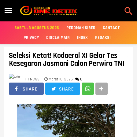

SABTU, 8 AGUSTUS 2026
PEDOMAN SIBER
CANTACT
PRIVACY
DISCLAIMAIR
INDEX
REDAKSI
Seleksi Ketat! Kodaeral XI Gelar Tes
Kesegaran Jasmani Calon Perwira TNI
FIT NEWS
Maret 10, 2026
0
SHARE
SHARE