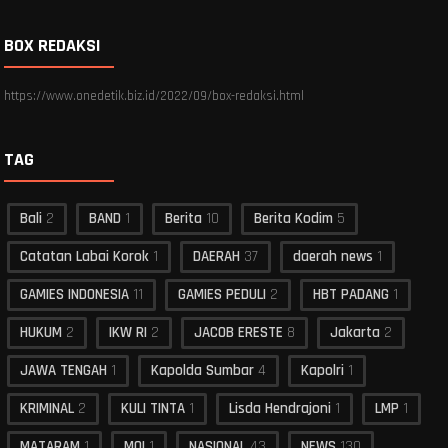
BOX REDAKSI
https://www.onedetik.biz.id/2022/09/box-redaksi.html
TAG
Bali
2
BAND
1
Berita
10
Berita Kodim
5
Catatan Labai Korok
1
DAERAH
37
daerah news
1
GAMIES INDONESIA
11
GAMIES PEDULI
2
HBT PADANG
1
HUKUM
2
IKW RI
2
JACOB ERESTE
8
Jakarta
2
JAWA TENGAH
1
Kapolda Sumbar
4
Kapolri
1
KRIMINAL
2
KULI TINTA
1
Lisda Hendrajoni
1
LMP
1
MATARAM
1
MOI
1
NASIONAL
43
NEWS
130