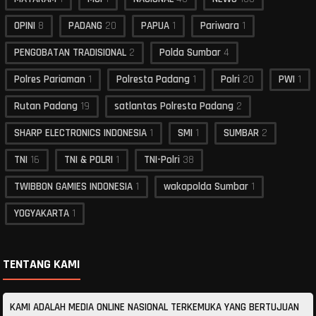
OPINI
8
PADANG
20
PAPUA
1
Pariwara
1
PENGOBATAN TRADISIONAL
2
Polda Sumbar
4
Polres Pariaman
1
Polresta Padang
1
Polri
20
PWI
1
Rutan Padang
19
satlantas Polresta Padang
2
SHARP ELECTRONICS INDONESIA
1
SMI
1
SUMBAR
2
TNI
16
TNI & POLRI
1
TNI-Polri
38
TWIBBON GAMIES INDONESIA
1
wakapolda Sumbar
1
YOGYAKARTA
1
TENTANG KAMI
KAMI ADALAH MEDIA ONLINE NASIONAL TERKEMUKA YANG BERTUJUAN