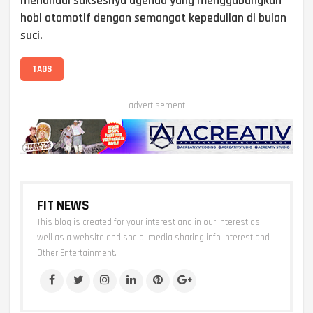
menandai suksesnya agenda yang menggabungkan
hobi otomotif dengan semangat kepedulian di bulan
suci.
TAGS
advertisement
FIT NEWS
This blog is created for your interest and in our interest as
well as a website and social media sharing info Interest and
Other Entertainment.