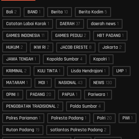
Bali
2
BAND
1
Berita
10
Berita Kodim
5
Catatan Labai Korok
1
DAERAH
37
daerah news
1
GAMIES INDONESIA
11
GAMIES PEDULI
2
HBT PADANG
1
HUKUM
2
IKW RI
2
JACOB ERESTE
8
Jakarta
2
JAWA TENGAH
1
Kapolda Sumbar
4
Kapolri
1
KRIMINAL
2
KULI TINTA
1
Lisda Hendrajoni
1
LMP
1
MATARAM
1
MOI
1
NASIONAL
43
NEWS
130
OPINI
8
PADANG
20
PAPUA
1
Pariwara
1
PENGOBATAN TRADISIONAL
2
Polda Sumbar
4
Polres Pariaman
1
Polresta Padang
1
Polri
20
PWI
1
Rutan Padang
19
satlantas Polresta Padang
2