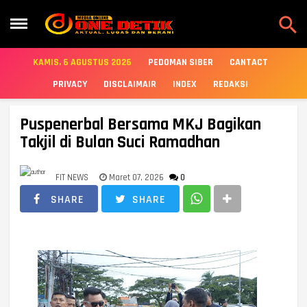

KAMIS, 6 AGUSTUS 2026
PEDOMAN SIBER
CANTACT
PRIVACY
DISCLAIMAIR
INDEX
REDAKSI
Puspenerbal Bersama MKJ Bagikan
Takjil di Bulan Suci Ramadhan
FIT NEWS
Maret 07, 2026
0
SHARE
SHARE