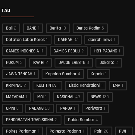
TAG
Bali
2
BAND
1
Berita
10
Berita Kodim
5
Catatan Labai Korok
1
DAERAH
37
daerah news
1
GAMIES INDONESIA
11
GAMIES PEDULI
2
HBT PADANG
1
HUKUM
2
IKW RI
2
JACOB ERESTE
8
Jakarta
2
JAWA TENGAH
1
Kapolda Sumbar
4
Kapolri
1
KRIMINAL
2
KULI TINTA
1
Lisda Hendrajoni
1
LMP
1
MATARAM
1
MOI
1
NASIONAL
43
NEWS
130
OPINI
8
PADANG
20
PAPUA
1
Pariwara
1
PENGOBATAN TRADISIONAL
2
Polda Sumbar
4
Polres Pariaman
1
Polresta Padang
1
Polri
20
PWI
1