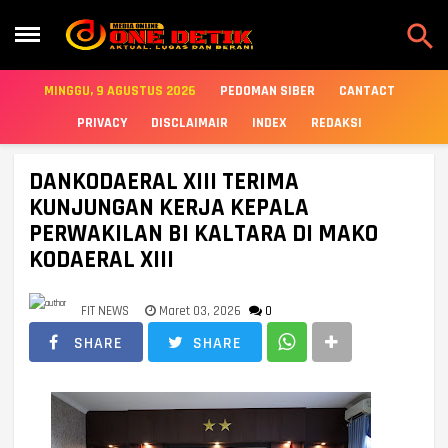

MINGGU, 9 AGUSTUS 2026
PEDOMAN SIBER
CANTACT
PRIVACY
DISCLAIMAIR
INDEX
REDAKSI
DANKODAERAL XIII TERIMA
KUNJUNGAN KERJA KEPALA
PERWAKILAN BI KALTARA DI MAKO
KODAERAL XIII
FIT NEWS
Maret 03, 2026
0
SHARE
SHARE