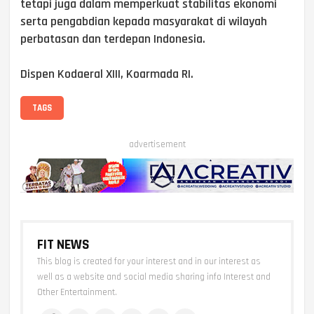
tetapi juga dalam memperkuat stabilitas ekonomi
serta pengabdian kepada masyarakat di wilayah
perbatasan dan terdepan Indonesia.
Dispen Kodaeral XIII, Koarmada RI.
TAGS
advertisement
FIT NEWS
This blog is created for your interest and in our interest as
well as a website and social media sharing info Interest and
Other Entertainment.