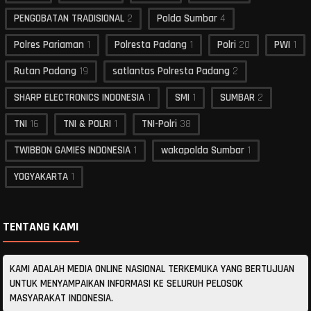
PENGOBATAN TRADISIONAL
2
Polda Sumbar
4
Polres Pariaman
1
Polresta Padang
1
Polri
20
PWI
1
Rutan Padang
19
satlantas Polresta Padang
2
SHARP ELECTRONICS INDONESIA
1
SMI
1
SUMBAR
2
TNI
16
TNI & POLRI
1
TNI-Polri
38
TWIBBON GAMIES INDONESIA
1
wakapolda Sumbar
1
YOGYAKARTA
1
TENTANG KAMI
KAMI ADALAH MEDIA ONLINE NASIONAL TERKEMUKA YANG BERTUJUAN
UNTUK MENYAMPAIKAN INFORMASI KE SELURUH PELOSOK
MASYARAKAT INDONESIA.