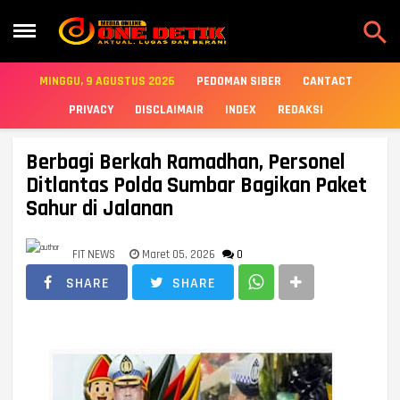

MINGGU, 9 AGUSTUS 2026
PEDOMAN SIBER
CANTACT
PRIVACY
DISCLAIMAIR
INDEX
REDAKSI
Berbagi Berkah Ramadhan, Personel
Ditlantas Polda Sumbar Bagikan Paket
Sahur di Jalanan
FIT NEWS
Maret 05, 2026
0
SHARE
SHARE