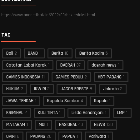
https://www.onedetik.biz.id/2022/09/box-redaksi.html
TAG
Bali
2
BAND
1
Berita
10
Berita Kodim
5
Catatan Labai Korok
1
DAERAH
37
daerah news
1
GAMIES INDONESIA
11
GAMIES PEDULI
2
HBT PADANG
1
HUKUM
2
IKW RI
2
JACOB ERESTE
8
Jakarta
2
JAWA TENGAH
1
Kapolda Sumbar
4
Kapolri
1
KRIMINAL
2
KULI TINTA
1
Lisda Hendrajoni
1
LMP
1
MATARAM
1
MOI
1
NASIONAL
43
NEWS
130
OPINI
8
PADANG
20
PAPUA
1
Pariwara
1