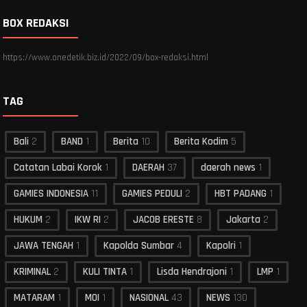
BOX REDAKSI
https://www.onedetik.biz.id/2022/09/box-redaksi.html
TAG
Bali
2
BAND
1
Berita
10
Berita Kodim
5
Catatan Labai Korok
1
DAERAH
37
daerah news
1
GAMIES INDONESIA
11
GAMIES PEDULI
2
HBT PADANG
1
HUKUM
2
IKW RI
2
JACOB ERESTE
8
Jakarta
2
JAWA TENGAH
1
Kapolda Sumbar
4
Kapolri
1
KRIMINAL
2
KULI TINTA
1
Lisda Hendrajoni
1
LMP
1
MATARAM
1
MOI
1
NASIONAL
43
NEWS
130