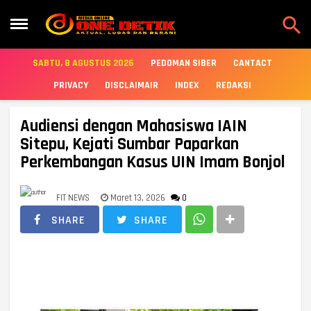

SABTU, 8 AGUSTUS 2026
PEDOMAN SIBER
CANTACT
PRIVACY
DISCLAIMAIR
INDEX
REDAKSI
Audiensi dengan Mahasiswa IAIN
Sitepu, Kejati Sumbar Paparkan
Perkembangan Kasus UIN Imam Bonjol
FIT NEWS
Maret 13, 2026
0
SHARE
SHARE