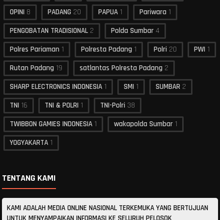
OPINI
8
PADANG
20
PAPUA
1
Pariwara
1
PENGOBATAN TRADISIONAL
2
Polda Sumbar
4
Polres Pariaman
1
Polresta Padang
1
Polri
20
PWI
1
Rutan Padang
19
satlantas Polresta Padang
2
SHARP ELECTRONICS INDONESIA
1
SMI
1
SUMBAR
2
TNI
16
TNI & POLRI
1
TNI-Polri
38
TWIBBON GAMIES INDONESIA
1
wakapolda Sumbar
1
YOGYAKARTA
1
TENTANG KAMI
KAMI ADALAH MEDIA ONLINE NASIONAL TERKEMUKA YANG BERTUJUAN
UNTUK MENYAMPAIKAN INFORMASI KE SELURUH PELOSOK