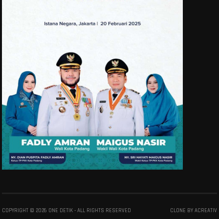
COPYRIGHT ©
2026
ONE DETIK
- ALL RIGHTS RESERVED
CLONE BY
ACREATIV