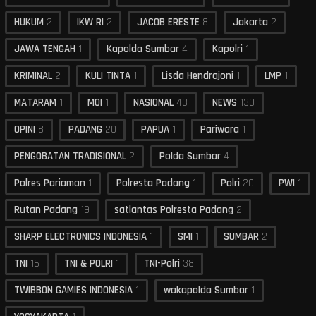
HUKUM
2
IKW RI
2
JACOB ERESTE
8
Jakarta
2
JAWA TENGAH
1
Kapolda Sumbar
4
Kapolri
1
KRIMINAL
2
KULI TINTA
1
Lisda Hendrajoni
1
LMP
1
MATARAM
1
MOI
1
NASIONAL
43
NEWS
130
OPINI
8
PADANG
20
PAPUA
1
Pariwara
1
PENGOBATAN TRADISIONAL
2
Polda Sumbar
4
Polres Pariaman
1
Polresta Padang
1
Polri
20
PWI
1
Rutan Padang
19
satlantas Polresta Padang
2
SHARP ELECTRONICS INDONESIA
1
SMI
1
SUMBAR
2
TNI
16
TNI & POLRI
1
TNI-Polri
38
TWIBBON GAMIES INDONESIA
1
wakapolda Sumbar
1