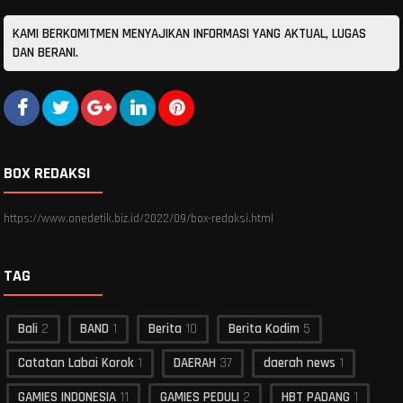
KAMI BERKOMITMEN MENYAJIKAN INFORMASI YANG AKTUAL, LUGAS
DAN BERANI.
BOX REDAKSI
https://www.onedetik.biz.id/2022/09/box-redaksi.html
TAG
Bali
2
BAND
1
Berita
10
Berita Kodim
5
Catatan Labai Korok
1
DAERAH
37
daerah news
1
GAMIES INDONESIA
11
GAMIES PEDULI
2
HBT PADANG
1