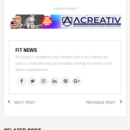
advertisement
FIT NEWS
This blog is created for your interest and in our interest as
well as a website and social media sharing info Interest and
Other Entertainment.


NEXT POST
PREVIOUS POST