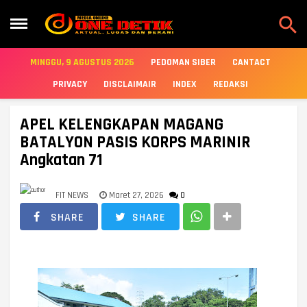

MINGGU, 9 AGUSTUS 2026
PEDOMAN SIBER
CANTACT
PRIVACY
DISCLAIMAIR
INDEX
REDAKSI
APEL KELENGKAPAN MAGANG
BATALYON PASIS KORPS MARINIR
Angkatan 71
FIT NEWS
Maret 27, 2026
0
SHARE
SHARE