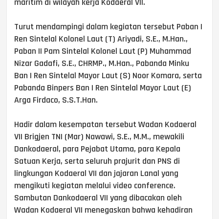
maritim di wilayah kerja Kodaeral VII.
Turut mendampingi dalam kegiatan tersebut Paban I
Ren Sintelal Kolonel Laut (T) Ariyadi, S.E., M.Han.,
Paban II Pam Sintelal Kolonel Laut (P) Muhammad
Nizar Gadafi, S.E., CHRMP., M.Han., Pabanda Minku
Ban I Ren Sintelal Mayor Laut (S) Noor Komara, serta
Pabanda Binpers Ban I Ren Sintelal Mayor Laut (E)
Arga Firdaco, S.S.T.Han.
Hadir dalam kesempatan tersebut Wadan Kodaeral
VII Brigjen TNI (Mar) Nawawi, S.E., M.M., mewakili
Dankodaeral, para Pejabat Utama, para Kepala
Satuan Kerja, serta seluruh prajurit dan PNS di
lingkungan Kodaeral VII dan jajaran Lanal yang
mengikuti kegiatan melalui video conference.
Sambutan Dankodaeral VII yang dibacakan oleh
Wadan Kodaeral VII menegaskan bahwa kehadiran