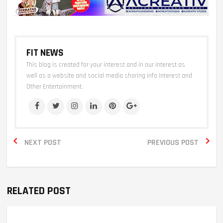
FIT NEWS
This blog is created for your interest and in our interest as
well as a website and social media sharing info Interest and
Other Entertainment.


NEXT POST
PREVIOUS POST
RELATED POST