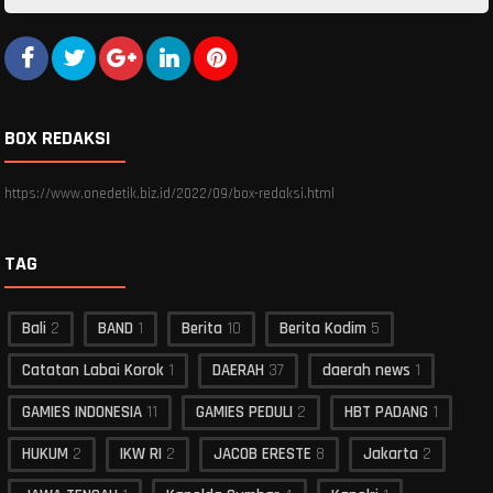
BOX REDAKSI
https://www.onedetik.biz.id/2022/09/box-redaksi.html
TAG
Bali
2
BAND
1
Berita
10
Berita Kodim
5
Catatan Labai Korok
1
DAERAH
37
daerah news
1
GAMIES INDONESIA
11
GAMIES PEDULI
2
HBT PADANG
1
HUKUM
2
IKW RI
2
JACOB ERESTE
8
Jakarta
2