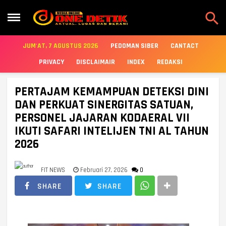

JUM'AT, 7 AGUSTUS 2026
PEDOMAN SIBER
CANTACT
PRIVACY
DISCLAIMAIR
INDEX
REDAKSI
PERTAJAM KEMAMPUAN DETEKSI DINI
DAN PERKUAT SINERGITAS SATUAN,
PERSONEL JAJARAN KODAERAL VII
IKUTI SAFARI INTELIJEN TNI AL TAHUN
2026
FIT NEWS
Februari 27, 2026
0
SHARE
SHARE