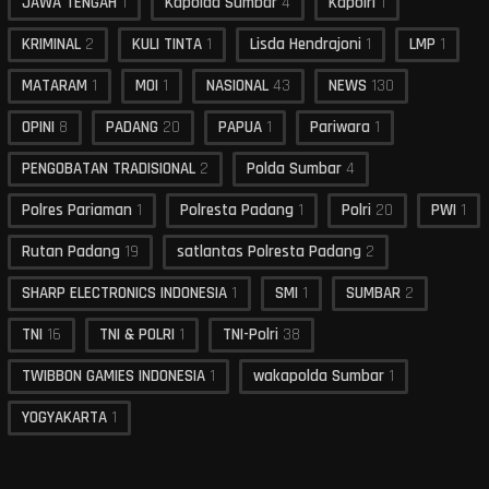
JAWA TENGAH
1
Kapolda Sumbar
4
Kapolri
1
KRIMINAL
2
KULI TINTA
1
Lisda Hendrajoni
1
LMP
1
MATARAM
1
MOI
1
NASIONAL
43
NEWS
130
OPINI
8
PADANG
20
PAPUA
1
Pariwara
1
PENGOBATAN TRADISIONAL
2
Polda Sumbar
4
Polres Pariaman
1
Polresta Padang
1
Polri
20
PWI
1
Rutan Padang
19
satlantas Polresta Padang
2
SHARP ELECTRONICS INDONESIA
1
SMI
1
SUMBAR
2
TNI
16
TNI & POLRI
1
TNI-Polri
38
TWIBBON GAMIES INDONESIA
1
wakapolda Sumbar
1
YOGYAKARTA
1