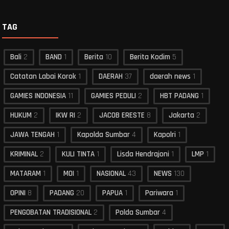
TAG
Bali
2
BAND
1
Berita
10
Berita Kodim
5
Catatan Labai Korok
1
DAERAH
37
daerah news
1
GAMIES INDONESIA
11
GAMIES PEDULI
2
HBT PADANG
1
HUKUM
2
IKW RI
2
JACOB ERESTE
8
Jakarta
2
JAWA TENGAH
1
Kapolda Sumbar
4
Kapolri
1
KRIMINAL
2
KULI TINTA
1
Lisda Hendrajoni
1
LMP
1
MATARAM
1
MOI
1
NASIONAL
43
NEWS
130
OPINI
8
PADANG
20
PAPUA
1
Pariwara
1
PENGOBATAN TRADISIONAL
2
Polda Sumbar
4