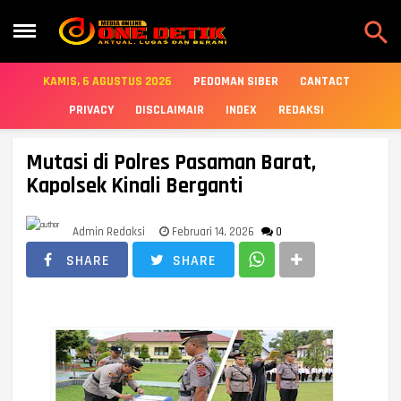

KAMIS, 6 AGUSTUS 2026
PEDOMAN SIBER
CANTACT
PRIVACY
DISCLAIMAIR
INDEX
REDAKSI
Mutasi di Polres Pasaman Barat,
Kapolsek Kinali Berganti
Admin Redaksi
Februari 14, 2026
0
SHARE
SHARE