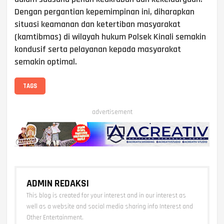
Dengan pergantian kepemimpinan ini, diharapkan
situasi keamanan dan ketertiban masyarakat
(kamtibmas) di wilayah hukum Polsek Kinali semakin
kondusif serta pelayanan kepada masyarakat
semakin optimal.
TAGS
advertisement
ADMIN REDAKSI
This blog is created for your interest and in our interest as
well as a website and social media sharing info Interest and
Other Entertainment.