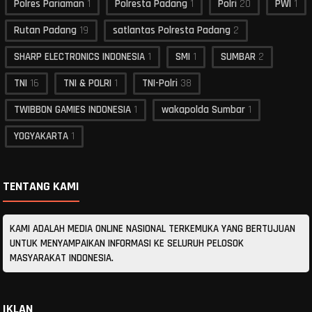
Polres Pariaman
1
Polresta Padang
1
Polri
20
PWI
1
Rutan Padang
19
satlantas Polresta Padang
2
SHARP ELECTRONICS INDONESIA
1
SMI
1
SUMBAR
2
TNI
16
TNI & POLRI
1
TNI-Polri
38
TWIBBON GAMIES INDONESIA
1
wakapolda Sumbar
1
YOGYAKARTA
1
TENTANG KAMI
KAMI ADALAH MEDIA ONLINE NASIONAL TERKEMUKA YANG BERTUJUAN
UNTUK MENYAMPAIKAN INFORMASI KE SELURUH PELOSOK
MASYARAKAT INDONESIA.
IKLAN