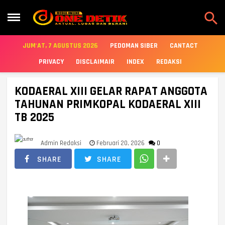

JUM'AT, 7 AGUSTUS 2026
PEDOMAN SIBER
CANTACT
PRIVACY
DISCLAIMAIR
INDEX
REDAKSI
KODAERAL XIII GELAR RAPAT ANGGOTA
TAHUNAN PRIMKOPAL KODAERAL XIII
TB 2025
Admin Redaksi
Februari 20, 2026
0
SHARE
SHARE
‎