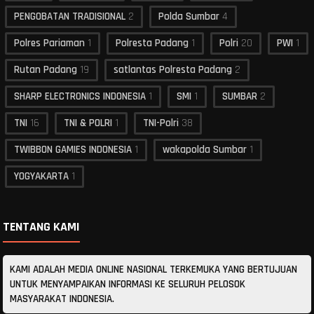
PENGOBATAN TRADISIONAL
2
Polda Sumbar
4
Polres Pariaman
1
Polresta Padang
1
Polri
20
PWI
1
Rutan Padang
19
satlantas Polresta Padang
2
SHARP ELECTRONICS INDONESIA
1
SMI
1
SUMBAR
2
TNI
16
TNI & POLRI
1
TNI-Polri
38
TWIBBON GAMIES INDONESIA
1
wakapolda Sumbar
1
YOGYAKARTA
1
TENTANG KAMI
KAMI ADALAH MEDIA ONLINE NASIONAL TERKEMUKA YANG BERTUJUAN
UNTUK MENYAMPAIKAN INFORMASI KE SELURUH PELOSOK
MASYARAKAT INDONESIA.