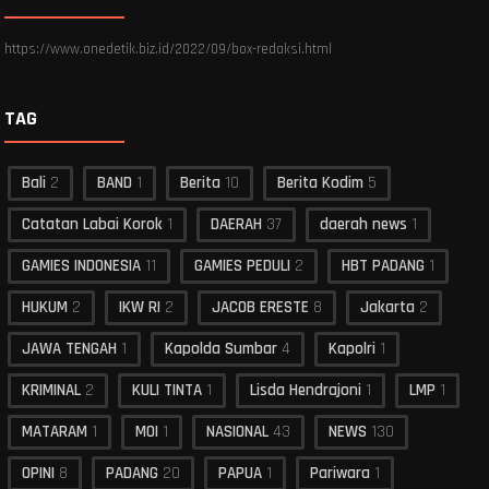
https://www.onedetik.biz.id/2022/09/box-redaksi.html
TAG
Bali
2
BAND
1
Berita
10
Berita Kodim
5
Catatan Labai Korok
1
DAERAH
37
daerah news
1
GAMIES INDONESIA
11
GAMIES PEDULI
2
HBT PADANG
1
HUKUM
2
IKW RI
2
JACOB ERESTE
8
Jakarta
2
JAWA TENGAH
1
Kapolda Sumbar
4
Kapolri
1
KRIMINAL
2
KULI TINTA
1
Lisda Hendrajoni
1
LMP
1
MATARAM
1
MOI
1
NASIONAL
43
NEWS
130
OPINI
8
PADANG
20
PAPUA
1
Pariwara
1