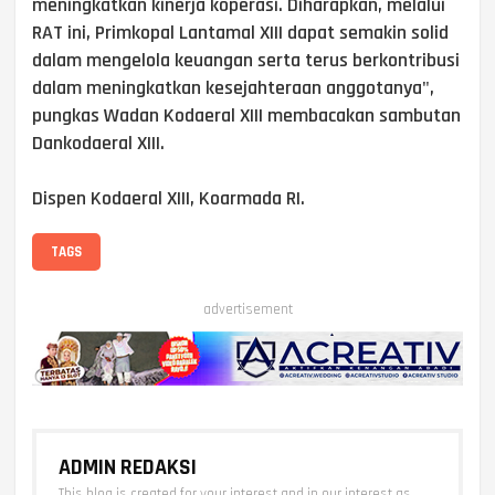
meningkatkan kinerja koperasi. Diharapkan, melalui
RAT ini, Primkopal Lantamal XIII dapat semakin solid
dalam mengelola keuangan serta terus berkontribusi
dalam meningkatkan kesejahteraan anggotanya",
pungkas Wadan Kodaeral XIII membacakan sambutan
Dankodaeral XIII.
‎Dispen Kodaeral XIII, Koarmada RI.
TAGS
advertisement
ADMIN REDAKSI
This blog is created for your interest and in our interest as