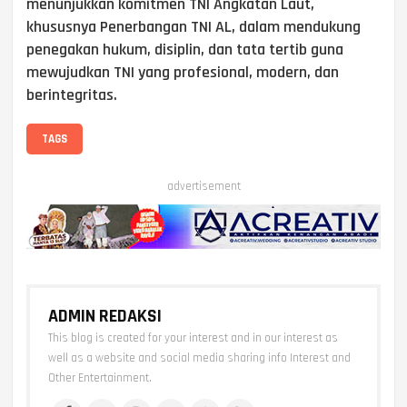
menunjukkan komitmen TNI Angkatan Laut,
khususnya Penerbangan TNI AL, dalam mendukung
penegakan hukum, disiplin, dan tata tertib guna
mewujudkan TNI yang profesional, modern, dan
berintegritas.
TAGS
advertisement
ADMIN REDAKSI
This blog is created for your interest and in our interest as
well as a website and social media sharing info Interest and
Other Entertainment.