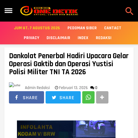

JUM'AT, 7 AGUSTUS 2026
PEDOMAN SIBER
CANTACT
PRIVACY
DISCLAIMAIR
INDEX
REDAKSI
Dankolat Penerbal Hadiri Upacara Gelar
Operasi Gaktib dan Operasi Yustisi
Polisi Militer TNI TA 2026
Admin Redaksi
Februari 13, 2026
0
SHARE
SHARE