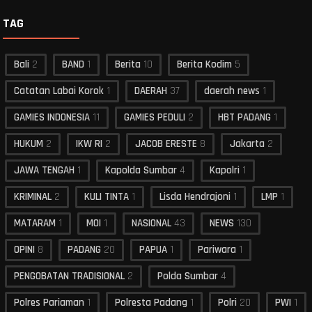
TAG
Bali
2
BAND
1
Berita
10
Berita Kodim
5
Catatan Labai Korok
1
DAERAH
37
daerah news
1
GAMIES INDONESIA
11
GAMIES PEDULI
2
HBT PADANG
1
HUKUM
2
IKW RI
2
JACOB ERESTE
8
Jakarta
2
JAWA TENGAH
1
Kapolda Sumbar
4
Kapolri
1
KRIMINAL
2
KULI TINTA
1
Lisda Hendrajoni
1
LMP
1
MATARAM
1
MOI
1
NASIONAL
43
NEWS
130
OPINI
8
PADANG
20
PAPUA
1
Pariwara
1
PENGOBATAN TRADISIONAL
2
Polda Sumbar
4
Polres Pariaman
1
Polresta Padang
1
Polri
20
PWI
1