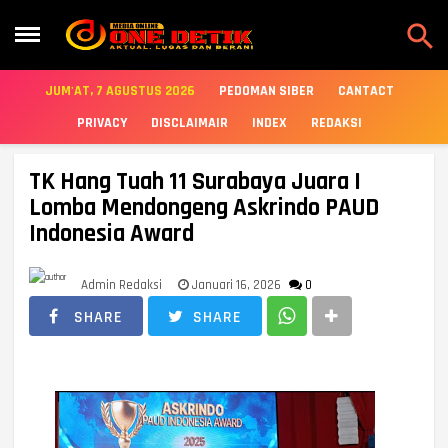

JUM'AT, 7 AGUSTUS 2026
PEDOMAN SIBER
CANTACT
PRIVACY
DISCLAIMAIR
INDEX
REDAKSI
TK Hang Tuah 11 Surabaya Juara I
Lomba Mendongeng Askrindo PAUD
Indonesia Award
Admin Redaksi
Januari 16, 2026
0
SHARE
SHARE