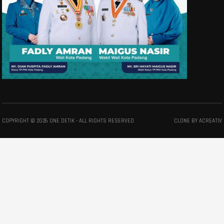
COPYRIGHT ©
2026
ONE DETIK
- ALL RIGHTS RESERVED
CLONE BY
ACREATIV