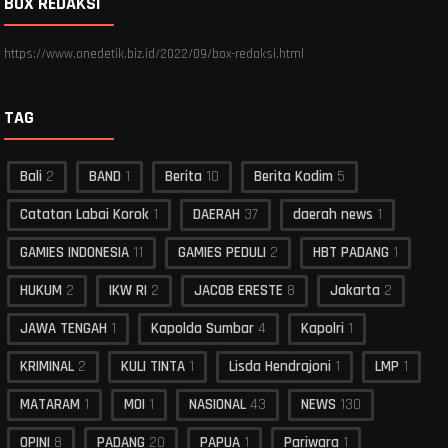
BOX REDAKSI
https://www.onedetik.biz.id/2022/09/box-redaksi.html
TAG
Bali
2
BAND
1
Berita
10
Berita Kodim
5
Catatan Labai Korok
1
DAERAH
37
daerah news
1
GAMIES INDONESIA
11
GAMIES PEDULI
2
HBT PADANG
1
HUKUM
2
IKW RI
2
JACOB ERESTE
8
Jakarta
2
JAWA TENGAH
1
Kapolda Sumbar
4
Kapolri
1
KRIMINAL
2
KULI TINTA
1
Lisda Hendrajoni
1
LMP
1
MATARAM
1
MOI
1
NASIONAL
43
NEWS
130
OPINI
8
PADANG
20
PAPUA
1
Pariwara
1