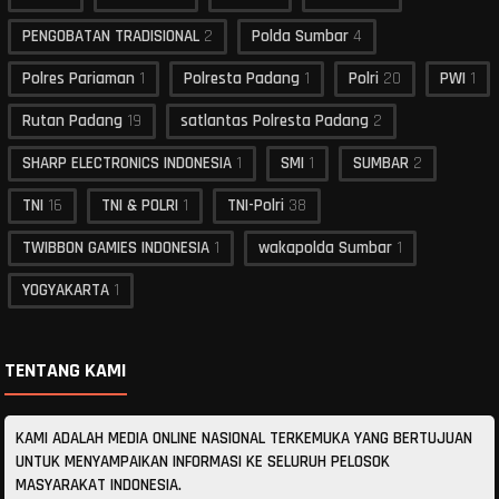
PENGOBATAN TRADISIONAL
2
Polda Sumbar
4
Polres Pariaman
1
Polresta Padang
1
Polri
20
PWI
1
Rutan Padang
19
satlantas Polresta Padang
2
SHARP ELECTRONICS INDONESIA
1
SMI
1
SUMBAR
2
TNI
16
TNI & POLRI
1
TNI-Polri
38
TWIBBON GAMIES INDONESIA
1
wakapolda Sumbar
1
YOGYAKARTA
1
TENTANG KAMI
KAMI ADALAH MEDIA ONLINE NASIONAL TERKEMUKA YANG BERTUJUAN
UNTUK MENYAMPAIKAN INFORMASI KE SELURUH PELOSOK
MASYARAKAT INDONESIA.