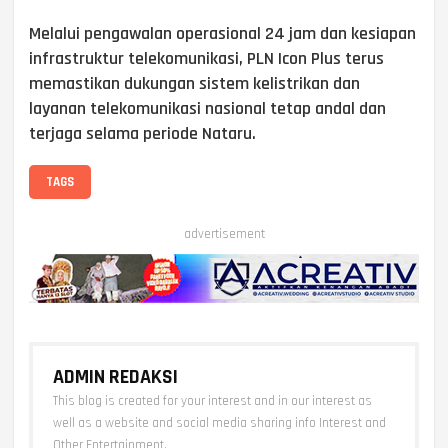
Melalui pengawalan operasional 24 jam dan kesiapan
infrastruktur telekomunikasi, PLN Icon Plus terus
memastikan dukungan sistem kelistrikan dan
layanan telekomunikasi nasional tetap andal dan
terjaga selama periode Nataru.
TAGS
advertisement
ADMIN REDAKSI
This blog is created for your interest and in our interest as
well as a website and social media sharing info Interest and
Other Entertainment.