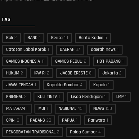
TAG
Bali
2
BAND
1
Berita
10
Berita Kodim
5
Catatan Labai Korok
1
DAERAH
37
daerah news
1
GAMIES INDONESIA
11
GAMIES PEDULI
2
HBT PADANG
1
HUKUM
2
IKW RI
2
JACOB ERESTE
8
Jakarta
2
JAWA TENGAH
1
Kapolda Sumbar
4
Kapolri
1
KRIMINAL
2
KULI TINTA
1
Lisda Hendrajoni
1
LMP
1
MATARAM
1
MOI
1
NASIONAL
43
NEWS
130
OPINI
8
PADANG
20
PAPUA
1
Pariwara
1
PENGOBATAN TRADISIONAL
2
Polda Sumbar
4