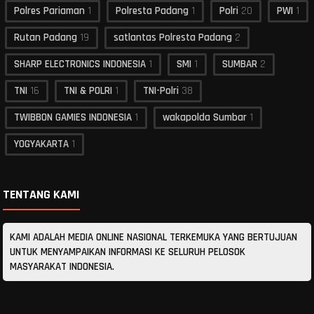
Polres Pariaman
1
Polresta Padang
1
Polri
20
PWI
1
Rutan Padang
19
satlantas Polresta Padang
2
SHARP ELECTRONICS INDONESIA
1
SMI
1
SUMBAR
2
TNI
16
TNI & POLRI
1
TNI-Polri
38
TWIBBON GAMIES INDONESIA
1
wakapolda Sumbar
1
YOGYAKARTA
1
TENTANG KAMI
KAMI ADALAH MEDIA ONLINE NASIONAL TERKEMUKA YANG BERTUJUAN
UNTUK MENYAMPAIKAN INFORMASI KE SELURUH PELOSOK
MASYARAKAT INDONESIA.