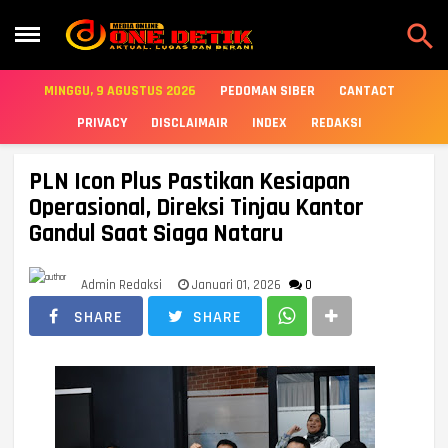

MINGGU, 9 AGUSTUS 2026
PEDOMAN SIBER
CANTACT
PRIVACY
DISCLAIMAIR
INDEX
REDAKSI
PLN Icon Plus Pastikan Kesiapan
Operasional, Direksi Tinjau Kantor
Gandul Saat Siaga Nataru
Admin Redaksi
Januari 01, 2026
0
SHARE
SHARE