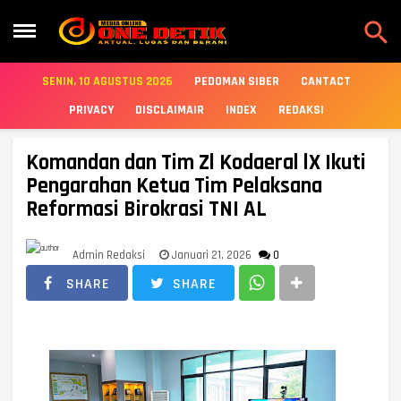

SENIN, 10 AGUSTUS 2026
PEDOMAN SIBER
CANTACT
PRIVACY
DISCLAIMAIR
INDEX
REDAKSI
Komandan dan Tim Zl Kodaeral lX Ikuti
Pengarahan Ketua Tim Pelaksana
Reformasi Birokrasi TNI AL
Admin Redaksi
Januari 21, 2026
0
SHARE
SHARE