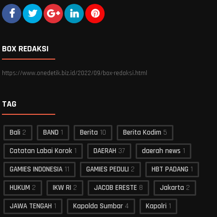
BOX REDAKSI
https://www.onedetik.biz.id/2022/09/box-redaksi.html
TAG
Bali
2
BAND
1
Berita
10
Berita Kodim
5
Catatan Labai Korok
1
DAERAH
37
daerah news
1
GAMIES INDONESIA
11
GAMIES PEDULI
2
HBT PADANG
1
HUKUM
2
IKW RI
2
JACOB ERESTE
8
Jakarta
2
JAWA TENGAH
1
Kapolda Sumbar
4
Kapolri
1