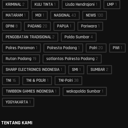
KRIMINAL
2
KULI TINTA
1
Lisda Hendrajoni
1
LMP
1
MATARAM
1
MOI
1
NASIONAL
43
NEWS
130
OPINI
8
PADANG
20
PAPUA
1
Pariwara
1
PENGOBATAN TRADISIONAL
2
Polda Sumbar
4
Polres Pariaman
1
Polresta Padang
1
Polri
20
PWI
1
Rutan Padang
19
satlantas Polresta Padang
2
SHARP ELECTRONICS INDONESIA
1
SMI
1
SUMBAR
2
TNI
16
TNI & POLRI
1
TNI-Polri
38
TWIBBON GAMIES INDONESIA
1
wakapolda Sumbar
1
YOGYAKARTA
1
TENTANG KAMI