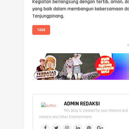
Kegiatan berlangsung dengan tertib, aman, d
yang baik dalam membangun kebersamaan dan
Tanjungpinang.
TAGS
a
ADMIN REDAKSI
This blog is created for your interest and
Interest and Other Entertainment.