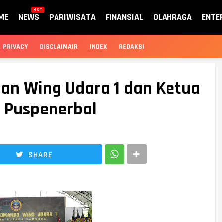
HOT
ME
NEWS
PARIWISATA
FINANSIAL
OLAHRAGA
ENTE
PRIVACY
DISCLAIMAIR
INDEX
REDAKSI
dan Wing Udara 1 dan Ketua
i Puspenerbal
SHARE