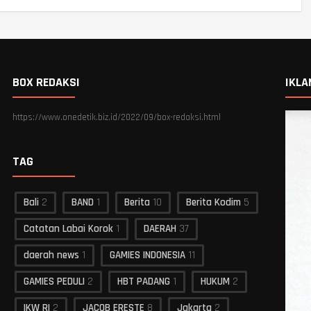
BOX REDAKSI
IKLA
https://www.onedetik.biz.id/2022/09/box-redaksi.html
TAG
Bali
2
BAND
1
Berita
10
Berita Kodim
5
Catatan Labai Korok
1
DAERAH
37
daerah news
1
GAMIES INDONESIA
11
GAMIES PEDULI
2
HBT PADANG
1
HUKUM
2
IKW RI
2
JACOB ERESTE
8
Jakarta
2