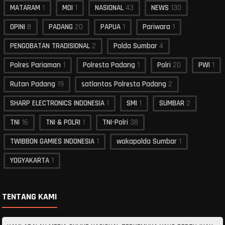
MATARAM
1
MOI
1
NASIONAL
43
NEWS
130
OPINI
8
PADANG
20
PAPUA
1
Pariwara
1
PENGOBATAN TRADISIONAL
2
Polda Sumbar
4
Polres Pariaman
1
Polresta Padang
1
Polri
20
PWI
1
Rutan Padang
19
satlantas Polresta Padang
2
SHARP ELECTRONICS INDONESIA
1
SMI
1
SUMBAR
2
TNI
16
TNI & POLRI
1
TNI-Polri
38
TWIBBON GAMIES INDONESIA
1
wakapolda Sumbar
1
YOGYAKARTA
1
TENTANG KAMI