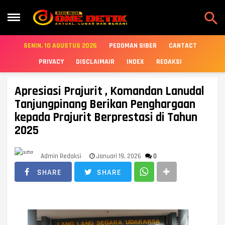

SENIN, 10 AGUSTUS 2026
PEDOMAN SIBER
CANTACT
PRIVACY
DISCLAIMAIR
INDEX
REDAKSI
Apresiasi Prajurit , Komandan Lanudal
Tanjungpinang Berikan Penghargaan
kepada Prajurit Berprestasi di Tahun
2025
Admin Redaksi
Januari 19, 2026
0
SHARE
SHARE