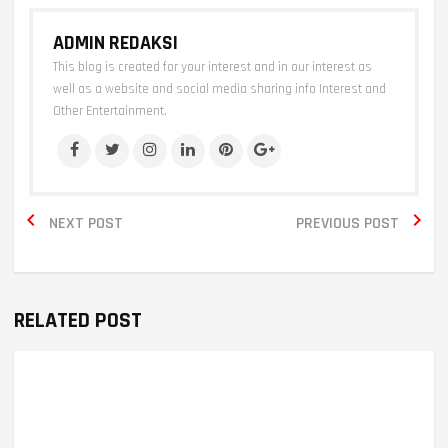
ADMIN REDAKSI
This blog is created for your interest and in our interest as
well as a website and social media sharing info Interest and
Other Entertainment.


NEXT POST
PREVIOUS POST
RELATED POST