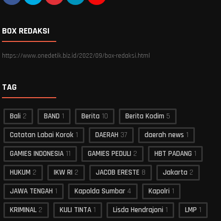
BOX REDAKSI
https://www.onedetik.biz.id/2022/09/box-redaksi.html
TAG
Bali
2
BAND
1
Berita
10
Berita Kodim
5
Catatan Labai Korok
1
DAERAH
37
daerah news
1
GAMIES INDONESIA
11
GAMIES PEDULI
2
HBT PADANG
1
HUKUM
2
IKW RI
2
JACOB ERESTE
8
Jakarta
2
JAWA TENGAH
1
Kapolda Sumbar
4
Kapolri
1
KRIMINAL
2
KULI TINTA
1
Lisda Hendrajoni
1
LMP
1