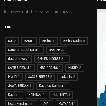
https://www.onedetik.biz.id/2022/09/box-redaksi.html
TAG
Bali
2
BAND
1
Berita
10
Berita Kodim
5
Catatan Labai Korok
1
DAERAH
37
daerah news
1
GAMIES INDONESIA
11
GAMIES PEDULI
2
HBT PADANG
1
HUKUM
2
IKW RI
2
JACOB ERESTE
8
Jakarta
2
JAWA TENGAH
1
Kapolda Sumbar
4
Kapolri
1
KRIMINAL
2
KULI TINTA
1
Lisda Hendrajoni
1
LMP
1
MATARAM
1