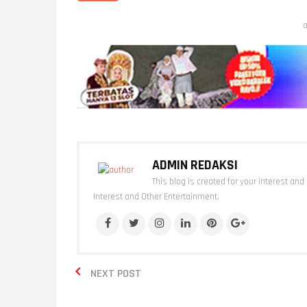
a
ADMIN REDAKSI
This blog is created for your interest and
Interest and Other Entertainment.

NEXT POST