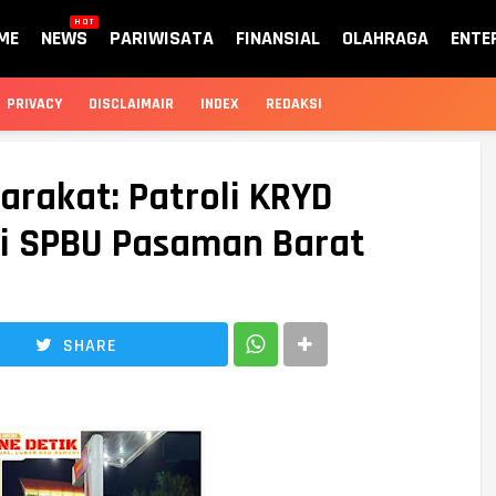
HOT
ME
NEWS
PARIWISATA
FINANSIAL
OLAHRAGA
ENTE
PRIVACY
DISCLAIMAIR
INDEX
REDAKSI
arakat: Patroli KRYD
i SPBU Pasaman Barat
SHARE