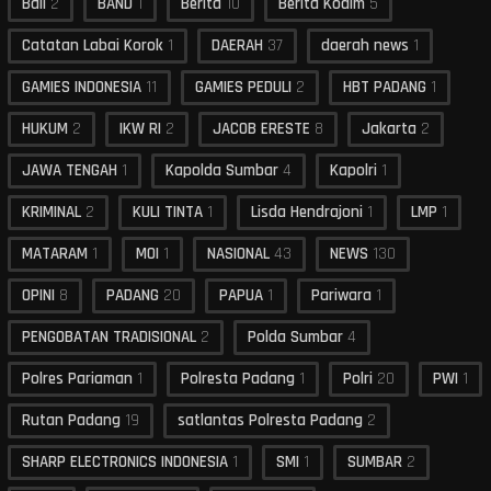
Bali
2
BAND
1
Berita
10
Berita Kodim
5
Catatan Labai Korok
1
DAERAH
37
daerah news
1
GAMIES INDONESIA
11
GAMIES PEDULI
2
HBT PADANG
1
HUKUM
2
IKW RI
2
JACOB ERESTE
8
Jakarta
2
JAWA TENGAH
1
Kapolda Sumbar
4
Kapolri
1
KRIMINAL
2
KULI TINTA
1
Lisda Hendrajoni
1
LMP
1
MATARAM
1
MOI
1
NASIONAL
43
NEWS
130
OPINI
8
PADANG
20
PAPUA
1
Pariwara
1
PENGOBATAN TRADISIONAL
2
Polda Sumbar
4
Polres Pariaman
1
Polresta Padang
1
Polri
20
PWI
1
Rutan Padang
19
satlantas Polresta Padang
2
SHARP ELECTRONICS INDONESIA
1
SMI
1
SUMBAR
2