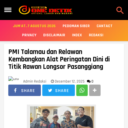

JUM'AT, 7 AGUSTUS 2026
PEDOMAN SIBER
CANTACT
PRIVACY
DISCLAIMAIR
INDEX
REDAKSI
PMI Talamau dan Relawan
Kembangkan Alat Peringatan Dini di
Titik Rawan Longsor Pasanggiang
Admin Redaksi
Desember 12, 2025
0
SHARE
SHARE