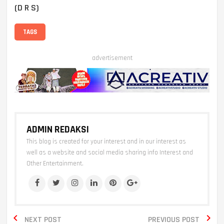
(D R S)
TAGS
advertisement
ADMIN REDAKSI
This blog is created for your interest and in our interest as
well as a website and social media sharing info Interest and
Other Entertainment.


NEXT POST
PREVIOUS POST