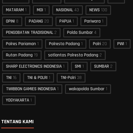
MATARAM
1
MOI
1
NASIONAL
43
NEWS
130
OPINI
8
PADANG
20
PAPUA
1
Pariwara
1
PENGOBATAN TRADISIONAL
2
Polda Sumbar
4
Polres Pariaman
1
Polresta Padang
1
Polri
20
PWI
1
Rutan Padang
19
satlantas Polresta Padang
2
SHARP ELECTRONICS INDONESIA
1
SMI
1
SUMBAR
2
TNI
16
TNI & POLRI
1
TNI-Polri
38
TWIBBON GAMIES INDONESIA
1
wakapolda Sumbar
1
YOGYAKARTA
1
TENTANG KAMI