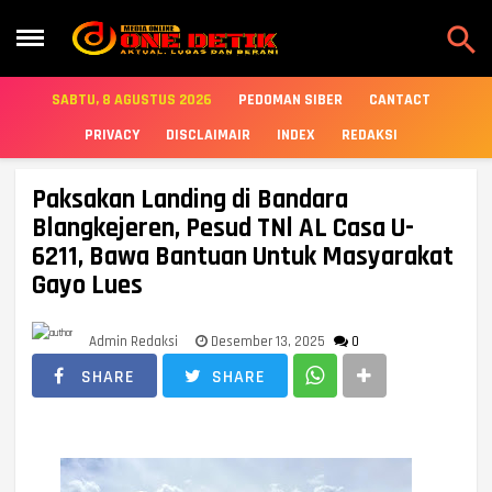

SABTU, 8 AGUSTUS 2026
PEDOMAN SIBER
CANTACT
PRIVACY
DISCLAIMAIR
INDEX
REDAKSI
Paksakan Landing di Bandara
Blangkejeren, Pesud TNl AL Casa U-
6211, Bawa Bantuan Untuk Masyarakat
Gayo Lues
Admin Redaksi
Desember 13, 2025
0
SHARE
SHARE