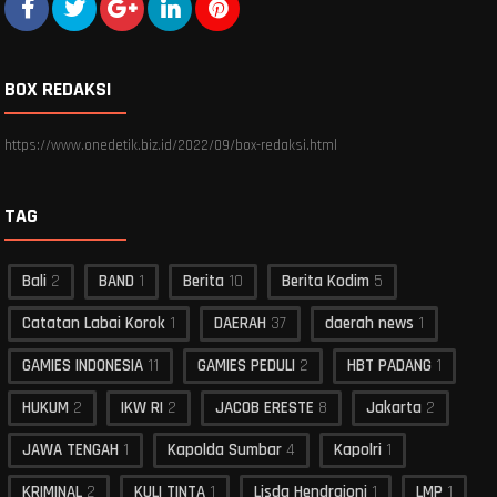
BOX REDAKSI
https://www.onedetik.biz.id/2022/09/box-redaksi.html
TAG
Bali
2
BAND
1
Berita
10
Berita Kodim
5
Catatan Labai Korok
1
DAERAH
37
daerah news
1
GAMIES INDONESIA
11
GAMIES PEDULI
2
HBT PADANG
1
HUKUM
2
IKW RI
2
JACOB ERESTE
8
Jakarta
2
JAWA TENGAH
1
Kapolda Sumbar
4
Kapolri
1
KRIMINAL
2
KULI TINTA
1
Lisda Hendrajoni
1
LMP
1