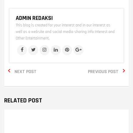
ADMIN REDAKSI
This blog is created for your interest and in our interest as
well as a website and social media sharing info Interest and
Other Entertainment.


NEXT POST
PREVIOUS POST
RELATED POST