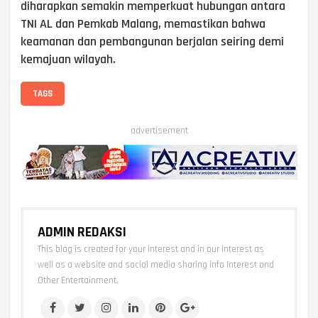
diharapkan semakin memperkuat hubungan antara
TNI AL dan Pemkab Malang, memastikan bahwa
keamanan dan pembangunan berjalan seiring demi
kemajuan wilayah.
TAGS
advertisement
ADMIN REDAKSI
This blog is created for your interest and in our interest as
well as a website and social media sharing info Interest and
Other Entertainment.