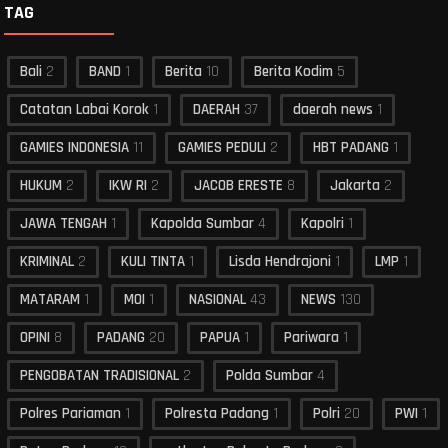
TAG
Bali
2
BAND
1
Berita
10
Berita Kodim
5
Catatan Labai Korok
1
DAERAH
37
daerah news
1
GAMIES INDONESIA
11
GAMIES PEDULI
2
HBT PADANG
1
HUKUM
2
IKW RI
2
JACOB ERESTE
8
Jakarta
2
JAWA TENGAH
1
Kapolda Sumbar
4
Kapolri
1
KRIMINAL
2
KULI TINTA
1
Lisda Hendrajoni
1
LMP
1
MATARAM
1
MOI
1
NASIONAL
43
NEWS
130
OPINI
8
PADANG
20
PAPUA
1
Pariwara
1
PENGOBATAN TRADISIONAL
2
Polda Sumbar
4
Polres Pariaman
1
Polresta Padang
1
Polri
20
PWI
1