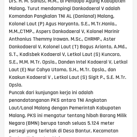
Drs. H. M. Sanusi, M.M., di Pendopo Agung Kabupaten
Malang. Turut mendampingi Dankodaeral V adalah
Komandan Pangkalan TNI AL (Danlanal) Malang,
Kolonel Laut (P) Agus Haryanto, S.E., M.Tr.Hanla.,
M.M.,CTMP., Aspers Dankodaeral V, Kolonel Marinir
Anthonius Themmy Irawan. M.Sc., CHRMP., Aster
Dankodaeral V, Kolonel Laut (T) Bagus Arianto, A.Md.,
S.T., Kadisbek Kodaeral V, Letkol Laut (S) Kuncoro,
S.E., M.M. M.Tr. Opsla., Danden Intel Kodaeral V, Letkol
Laut (E) Nur Cahyo Utomo, S.H., M.Tr. Opsla., dan
Kaakun Kodaeral V , Letkol Laut (S) Sigit P., S.E. M.Tr.
Opsla.
Puncak dari kunjungan kerja ini adalah
penandatanganan PKS antara TNI Angkatan
Laut/Lanal Malang dengan Pemerintah Kabupaten
Malang. PKS ini mengatur tentang hibah Barang Milik
Negara (BMN) berupa tanah seluas 5.124 meter
persegi yang terletak di Desa Bantur, Kecamatan