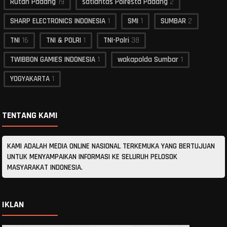
Rutan Padang
19
satlantas Polresta Padang
2
SHARP ELECTRONICS INDONESIA
1
SMI
1
SUMBAR
2
TNI
16
TNI & POLRI
1
TNI-Polri
38
TWIBBON GAMIES INDONESIA
1
wakapolda Sumbar
1
YOGYAKARTA
1
TENTANG KAMI
KAMI ADALAH MEDIA ONLINE NASIONAL TERKEMUKA YANG BERTUJUAN
UNTUK MENYAMPAIKAN INFORMASI KE SELURUH PELOSOK
MASYARAKAT INDONESIA.
IKLAN