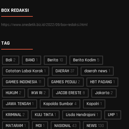
BOX REDAKSI
https://www.onedetik.biz.id/2022/09/box-redaksi.html
TAG
Bali
2
BAND
1
Berita
10
Berita Kodim
5
Catatan Labai Korok
1
DAERAH
37
daerah news
1
GAMIES INDONESIA
11
GAMIES PEDULI
2
HBT PADANG
1
HUKUM
2
IKW RI
2
JACOB ERESTE
8
Jakarta
2
JAWA TENGAH
1
Kapolda Sumbar
4
Kapolri
1
KRIMINAL
2
KULI TINTA
1
Lisda Hendrajoni
1
LMP
1
MATARAM
1
MOI
1
NASIONAL
43
NEWS
130