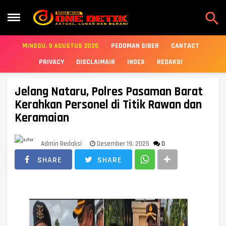

MINGGU, 9 AGUSTUS 2026
PEDOMAN SIBER
CANTACT
PRIVACY
DISCLAIMAIR
INDEX
REDAKSI
Jelang Nataru, Polres Pasaman Barat
Kerahkan Personel di Titik Rawan dan
Keramaian
Admin Redaksi
Desember 19, 2025
0
SHARE
SHARE