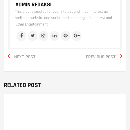
ADMIN REDAKSI
This blog is created for your interest and in our interest as
well as a website and social media sharing info Interest and
Other Entertainment.


NEXT POST
PREVIOUS POST
RELATED POST