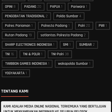
OPINI
8
PADANG
20
PAPUA
1
Pariwara
1
PENGOBATAN TRADISIONAL
2
Polda Sumbar
4
Polres Pariaman
1
Polresta Padang
1
Polri
20
PWI
1
Rutan Padang
19
satlantas Polresta Padang
2
SHARP ELECTRONICS INDONESIA
1
SMI
1
SUMBAR
2
TNI
16
TNI & POLRI
1
TNI-Polri
38
TWIBBON GAMIES INDONESIA
1
wakapolda Sumbar
1
YOGYAKARTA
1
TENTANG KAMI
KAMI ADALAH MEDIA ONLINE NASIONAL TERKEMUKA YANG BERTUJUAN
UNTUK MENYAMPAIKAN INFORMASI KE SELURUH PELOSOK