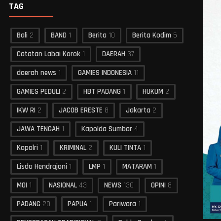
TAG
Bali
2
BAND
1
Berita
10
Berita Kodim
5
Catatan Labai Korok
1
DAERAH
37
daerah news
1
GAMIES INDONESIA
11
GAMIES PEDULI
2
HBT PADANG
1
HUKUM
2
IKW RI
2
JACOB ERESTE
8
Jakarta
2
JAWA TENGAH
1
Kapolda Sumbar
4
Kapolri
1
KRIMINAL
2
KULI TINTA
1
Lisda Hendrajoni
1
LMP
1
MATARAM
1
MOI
1
NASIONAL
43
NEWS
130
OPINI
8
PADANG
20
PAPUA
1
Pariwara
1