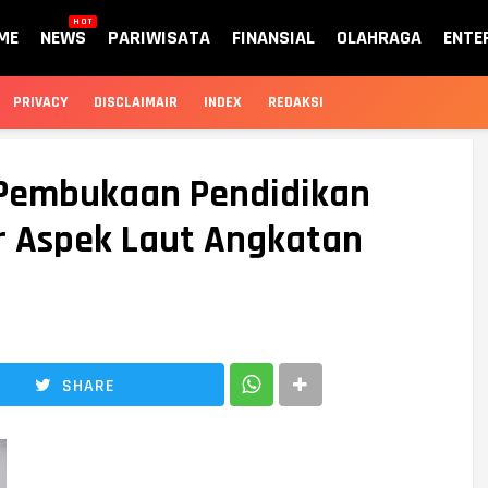
HOT
ME
NEWS
PARIWISATA
FINANSIAL
OLAHRAGA
ENTE
PRIVACY
DISCLAIMAIR
INDEX
REDAKSI
 Pembukaan Pendidikan
 Aspek Laut Angkatan
SHARE