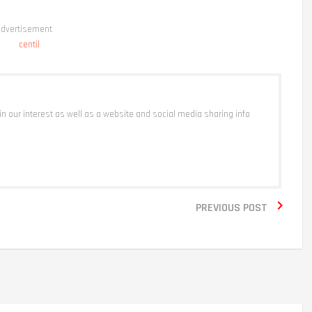
dvertisement
 in our interest as well as a website and social media sharing info

PREVIOUS POST