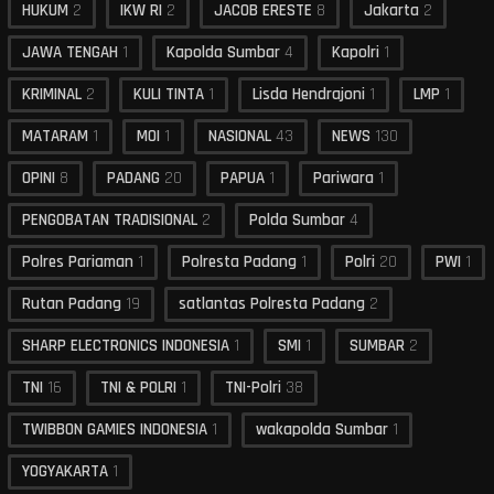
HUKUM
2
IKW RI
2
JACOB ERESTE
8
Jakarta
2
JAWA TENGAH
1
Kapolda Sumbar
4
Kapolri
1
KRIMINAL
2
KULI TINTA
1
Lisda Hendrajoni
1
LMP
1
MATARAM
1
MOI
1
NASIONAL
43
NEWS
130
OPINI
8
PADANG
20
PAPUA
1
Pariwara
1
PENGOBATAN TRADISIONAL
2
Polda Sumbar
4
Polres Pariaman
1
Polresta Padang
1
Polri
20
PWI
1
Rutan Padang
19
satlantas Polresta Padang
2
SHARP ELECTRONICS INDONESIA
1
SMI
1
SUMBAR
2
TNI
16
TNI & POLRI
1
TNI-Polri
38
TWIBBON GAMIES INDONESIA
1
wakapolda Sumbar
1
YOGYAKARTA
1