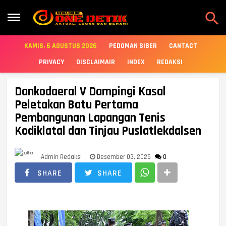

KAMIS, 6 AGUSTUS 2026
PEDOMAN SIBER
CANTACT
PRIVACY
DISCLAIMAIR
INDEX
REDAKSI
Dankodaeral V Dampingi Kasal
Peletakan Batu Pertama
Pembangunan Lapangan Tenis
Kodiklatal dan Tinjau Puslatlekdalsen
Admin Redaksi
Desember 03, 2025
0
SHARE
SHARE