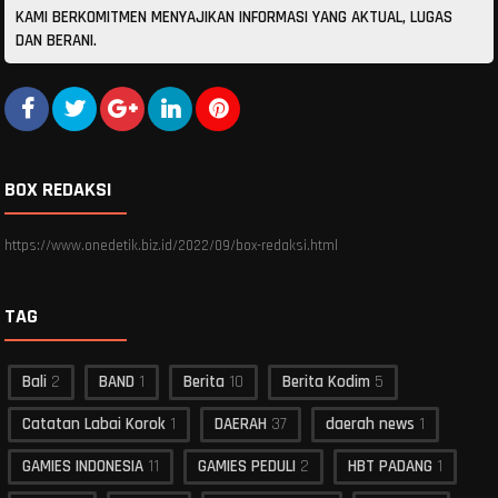
KAMI BERKOMITMEN MENYAJIKAN INFORMASI YANG AKTUAL, LUGAS
DAN BERANI.
BOX REDAKSI
https://www.onedetik.biz.id/2022/09/box-redaksi.html
TAG
Bali
2
BAND
1
Berita
10
Berita Kodim
5
Catatan Labai Korok
1
DAERAH
37
daerah news
1
GAMIES INDONESIA
11
GAMIES PEDULI
2
HBT PADANG
1