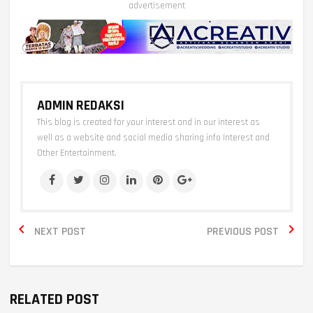
advertisement
ADMIN REDAKSI
This blog is created for your interest and in our interest as
well as a website and social media sharing info Interest and
Other Entertainment.


NEXT POST
PREVIOUS POST
RELATED POST