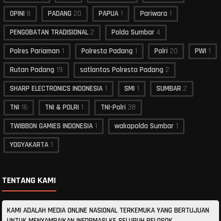
OPINI
8
PADANG
20
PAPUA
1
Pariwara
1
PENGOBATAN TRADISIONAL
2
Polda Sumbar
4
Polres Pariaman
1
Polresta Padang
1
Polri
20
PWI
1
Rutan Padang
19
satlantas Polresta Padang
2
SHARP ELECTRONICS INDONESIA
1
SMI
1
SUMBAR
2
TNI
16
TNI & POLRI
1
TNI-Polri
38
TWIBBON GAMIES INDONESIA
1
wakapolda Sumbar
1
YOGYAKARTA
1
TENTANG KAMI
KAMI ADALAH MEDIA ONLINE NASIONAL TERKEMUKA YANG BERTUJUAN
UNTUK MENYAMPAIKAN INFORMASI KE SELURUH PELOSOK