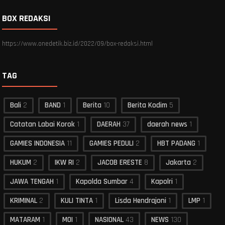
BOX REDAKSI
https://www.onedetik.biz.id/2022/09/box-redaksi.html
TAG
Bali
2
BAND
1
Berita
10
Berita Kodim
5
Catatan Labai Korok
1
DAERAH
37
daerah news
1
GAMIES INDONESIA
11
GAMIES PEDULI
2
HBT PADANG
1
HUKUM
2
IKW RI
2
JACOB ERESTE
8
Jakarta
2
JAWA TENGAH
1
Kapolda Sumbar
4
Kapolri
1
KRIMINAL
2
KULI TINTA
1
Lisda Hendrajoni
1
LMP
1
MATARAM
1
MOI
1
NASIONAL
43
NEWS
130