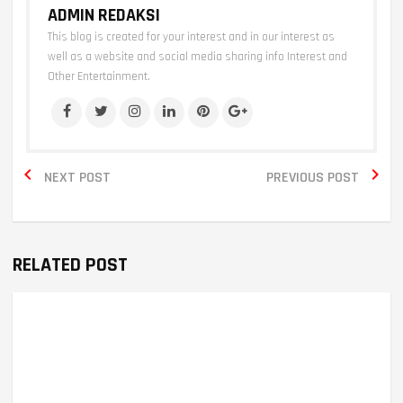
ADMIN REDAKSI
This blog is created for your interest and in our interest as
well as a website and social media sharing info Interest and
Other Entertainment.


NEXT POST
PREVIOUS POST
RELATED POST