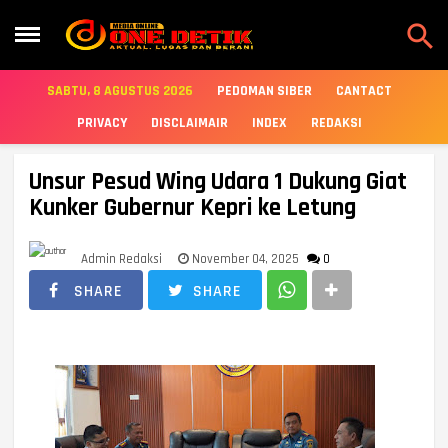

SABTU, 8 AGUSTUS 2026
PEDOMAN SIBER
CANTACT
PRIVACY
DISCLAIMAIR
INDEX
REDAKSI
Unsur Pesud Wing Udara 1 Dukung Giat
Kunker Gubernur Kepri ke Letung
Admin Redaksi
November 04, 2025
0
SHARE
SHARE