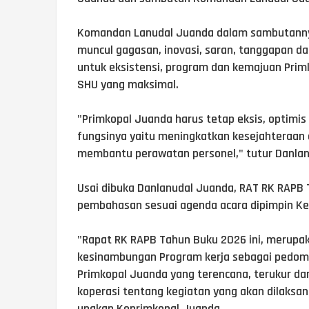
‎Komandan Lanudal Juanda dalam sambutanny
muncul gagasan, inovasi, saran, tanggapan da
untuk eksistensi, program dan kemajuan Pri
SHU yang maksimal.
‎"Primkopal Juanda harus tetap eksis, optimis
fungsinya yaitu meningkatkan kesejahteraan
membantu perawatan personel," tutur Danlan
‎Usai dibuka Danlanudal Juanda, RAT RK RAPB
pembahasan sesuai agenda acara dipimpin Ke
‎"Rapat RK RAPB Tahun Buku 2026 ini, merup
kesinambungan Program kerja sebagai pedo
Primkopal Juanda yang terencana, terukur da
koperasi tentang kegiatan yang akan dilaksa
ungkap Keprimkopal Juanda.