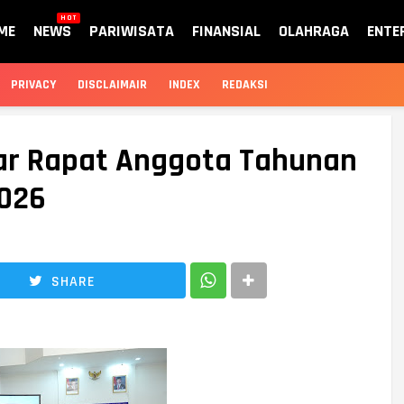
HOT
ME
NEWS
PARIWISATA
FINANSIAL
OLAHRAGA
ENTE
PRIVACY
DISCLAIMAIR
INDEX
REDAKSI
ar Rapat Anggota Tahunan
26 ‎
SHARE