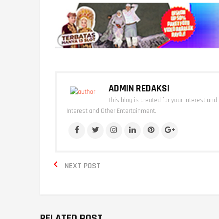
ADMIN REDAKSI
This blog is created for your interest and
Interest and Other Entertainment.

NEXT POST
RELATED POST