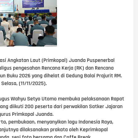
rasi Angkatan Laut (Primkopal) Juanda‎ Puspenerbal
ligus pengesahan Rencana Kerja (RK) dan Rencana
 Buku 2026 yang dihelat di Gedung Balai Prajurit RM.
elasa, (11/11/2025).
 Gugus Wahyu Setyo Utomo membuka pelaksanaan Rapat
g diikuti 200 peserta dari perwakilan Satker Jajaran
gurus Primkopal Juanda.
erta, pembukaan, menyanyikan lagu Indonesia Raya,
anjutnya dilaksanakan prakata oleh Keprimkopal
da, sesi foto bersama dan Coffe Break.