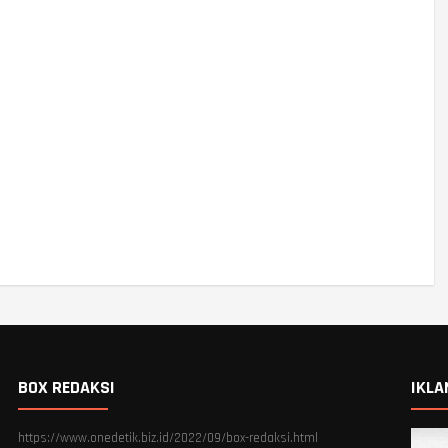
BOX REDAKSI
IKLA
https://www.onedetik.biz.id/2022/09/box-redaksi.html