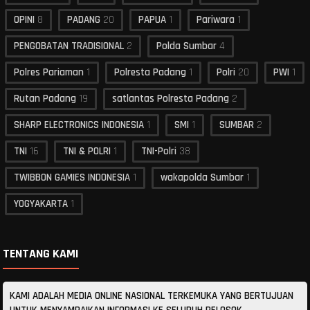
OPINI
8
PADANG
20
PAPUA
1
Pariwara
1
PENGOBATAN TRADISIONAL
2
Polda Sumbar
4
Polres Pariaman
1
Polresta Padang
1
Polri
20
PWI
1
Rutan Padang
19
satlantas Polresta Padang
2
SHARP ELECTRONICS INDONESIA
1
SMI
1
SUMBAR
2
TNI
16
TNI & POLRI
1
TNI-Polri
38
TWIBBON GAMIES INDONESIA
1
wakapolda Sumbar
1
YOGYAKARTA
1
TENTANG KAMI
KAMI ADALAH MEDIA ONLINE NASIONAL TERKEMUKA YANG BERTUJUAN