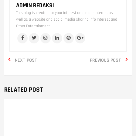
ADMIN REDAKSI
This blog is created for your interest and in our interest as
well as a website and social media sharing info Interest and
Other Entertainment.


NEXT POST
PREVIOUS POST
RELATED POST