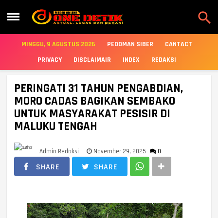

MINGGU, 9 AGUSTUS 2026
PEDOMAN SIBER
CANTACT
PRIVACY
DISCLAIMAIR
INDEX
REDAKSI
PERINGATI 31 TAHUN PENGABDIAN,
MORO CADAS BAGIKAN SEMBAKO
UNTUK MASYARAKAT PESISIR DI
MALUKU TENGAH
Admin Redaksi
November 29, 2025
0
SHARE
SHARE