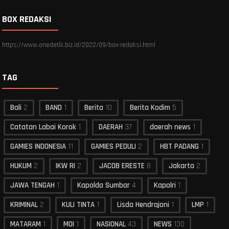
BOX REDAKSI
https://www.onedetik.biz.id/2022/09/box-redaksi.html
TAG
Bali
2
BAND
1
Berita
10
Berita Kodim
5
Catatan Labai Korok
1
DAERAH
37
daerah news
1
GAMIES INDONESIA
11
GAMIES PEDULI
2
HBT PADANG
1
HUKUM
2
IKW RI
2
JACOB ERESTE
8
Jakarta
2
JAWA TENGAH
1
Kapolda Sumbar
4
Kapolri
1
KRIMINAL
2
KULI TINTA
1
Lisda Hendrajoni
1
LMP
1
MATARAM
1
MOI
1
NASIONAL
43
NEWS
130