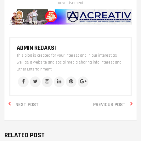
advertisement
ADMIN REDAKSI
This blog is created for your interest and in our interest as
well as a website and social media sharing info Interest and
Other Entertainment.


NEXT POST
PREVIOUS POST
RELATED POST