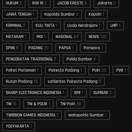
HUKUM
2
IKW RI
2
JACOB ERESTE
8
Jakarta
2
JAWA TENGAH
1
Kapolda Sumbar
4
Kapolri
1
KRIMINAL
2
KULI TINTA
1
Lisda Hendrajoni
1
LMP
1
MATARAM
1
MOI
1
NASIONAL
43
NEWS
130
OPINI
8
PADANG
20
PAPUA
1
Pariwara
1
PENGOBATAN TRADISIONAL
2
Polda Sumbar
4
Polres Pariaman
1
Polresta Padang
1
Polri
20
PWI
1
Rutan Padang
19
satlantas Polresta Padang
2
SHARP ELECTRONICS INDONESIA
1
SMI
1
SUMBAR
2
TNI
16
TNI & POLRI
1
TNI-Polri
38
TWIBBON GAMIES INDONESIA
1
wakapolda Sumbar
1
YOGYAKARTA
1