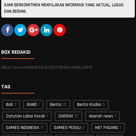
KAMI BERKOMITMEN MENYAJIKAN INFORMASI YANG AKTUAL, LUGAS
DAN BERANI.
BOX REDAKSI
https://www.onedetik.biz.id/2022/09/box-redaksi.html
TAG
Bali
2
BAND
1
Berita
10
Berita Kodim
5
Catatan Labai Korok
1
DAERAH
37
daerah news
1
GAMIES INDONESIA
11
GAMIES PEDULI
2
HBT PADANG
1