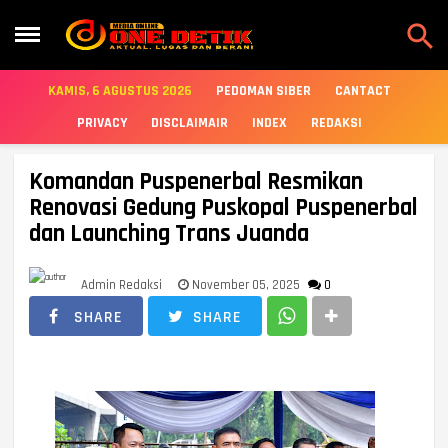

KAMIS, 6 AGUSTUS 2026
PEDOMAN SIBER
CANTACT
PRIVACY
DISCLAIMAIR
INDEX
REDAKSI
Komandan Puspenerbal Resmikan
Renovasi Gedung Puskopal Puspenerbal
dan Launching Trans Juanda
Admin Redaksi
November 05, 2025
0
SHARE
SHARE