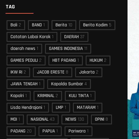
TAG
Bali
2
BAND
1
Berita
10
Berita Kodim
5
Catatan Labai Korok
1
DAERAH
37
daerah news
1
GAMIES INDONESIA
11
GAMIES PEDULI
2
HBT PADANG
1
HUKUM
2
IKW RI
2
JACOB ERESTE
8
Jakarta
2
JAWA TENGAH
1
Kapolda Sumbar
4
Kapolri
1
KRIMINAL
2
KULI TINTA
1
Lisda Hendrajoni
1
LMP
1
MATARAM
1
MOI
1
NASIONAL
43
NEWS
130
OPINI
8
PADANG
20
PAPUA
1
Pariwara
1