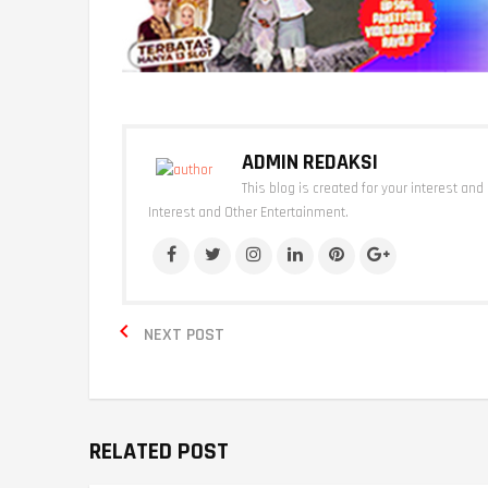
ADMIN REDAKSI
This blog is created for your interest and
Interest and Other Entertainment.

NEXT POST
RELATED POST