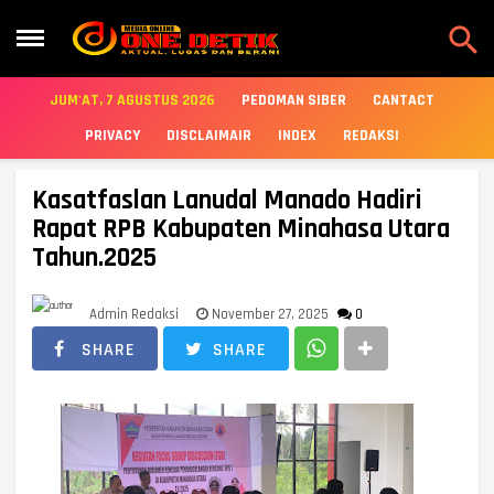

JUM'AT, 7 AGUSTUS 2026
PEDOMAN SIBER
CANTACT
PRIVACY
DISCLAIMAIR
INDEX
REDAKSI
Kasatfaslan Lanudal Manado Hadiri
Rapat RPB Kabupaten Minahasa Utara
Tahun.2025
Admin Redaksi
November 27, 2025
0
SHARE
SHARE