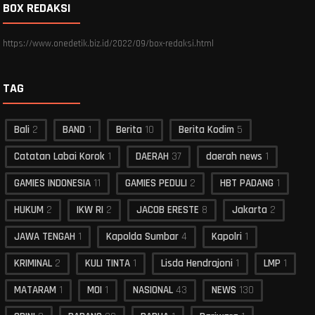
BOX REDAKSI
https://www.onedetik.biz.id/2022/09/box-redaksi.html
TAG
Bali
2
BAND
1
Berita
10
Berita Kodim
5
Catatan Labai Korok
1
DAERAH
37
daerah news
1
GAMIES INDONESIA
11
GAMIES PEDULI
2
HBT PADANG
1
HUKUM
2
IKW RI
2
JACOB ERESTE
8
Jakarta
2
JAWA TENGAH
1
Kapolda Sumbar
4
Kapolri
1
KRIMINAL
2
KULI TINTA
1
Lisda Hendrajoni
1
LMP
1
MATARAM
1
MOI
1
NASIONAL
43
NEWS
130