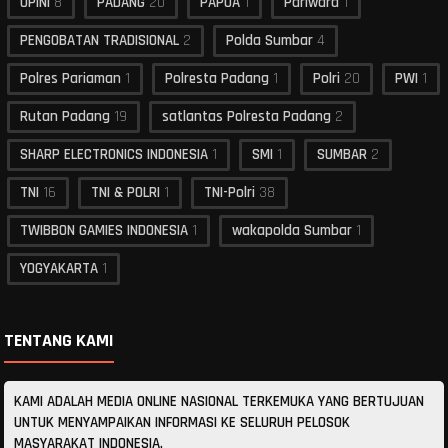
OPINI
8
PADANG
20
PAPUA
1
Pariwara
1
PENGOBATAN TRADISIONAL
2
Polda Sumbar
4
Polres Pariaman
1
Polresta Padang
1
Polri
20
PWI
1
Rutan Padang
19
satlantas Polresta Padang
2
SHARP ELECTRONICS INDONESIA
1
SMI
1
SUMBAR
2
TNI
16
TNI & POLRI
1
TNI-Polri
38
TWIBBON GAMIES INDONESIA
1
wakapolda Sumbar
1
YOGYAKARTA
1
TENTANG KAMI
KAMI ADALAH MEDIA ONLINE NASIONAL TERKEMUKA YANG BERTUJUAN
UNTUK MENYAMPAIKAN INFORMASI KE SELURUH PELOSOK
MASYARAKAT INDONESIA.