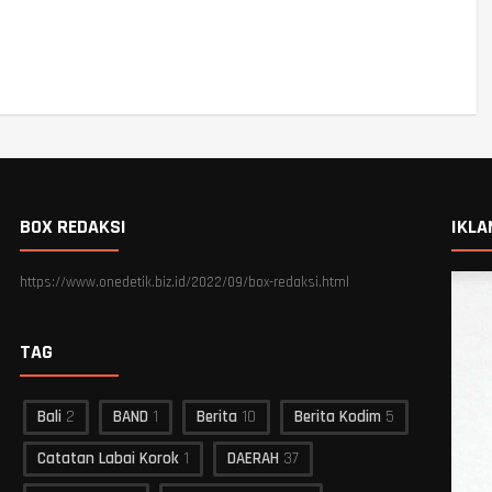
BOX REDAKSI
IKLA
https://www.onedetik.biz.id/2022/09/box-redaksi.html
TAG
Bali
2
BAND
1
Berita
10
Berita Kodim
5
Catatan Labai Korok
1
DAERAH
37