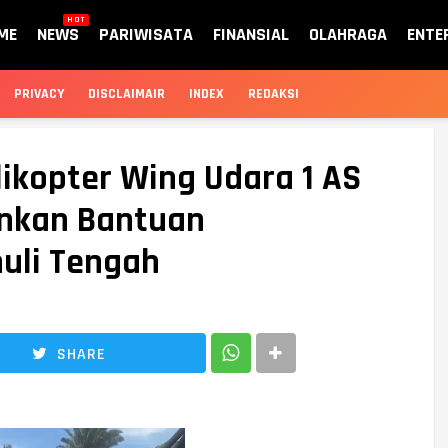
HOT
ME
NEWS
PARIWISATA
FINANSIAL
OLAHRAGA
ENTE
PRIVACY
DISCLAIMAIR
INDEX
REDAKSI
likopter Wing Udara 1 AS
unkan Bantuan
uli Tengah
SHARE