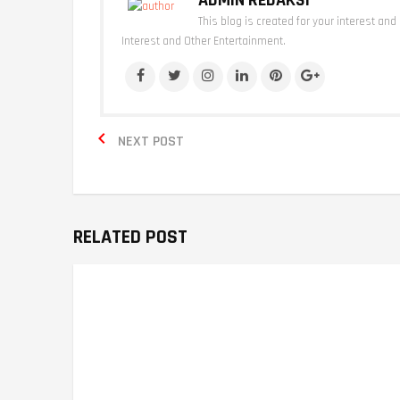
ADMIN REDAKSI
This blog is created for your interest and
Interest and Other Entertainment.

NEXT POST
RELATED POST