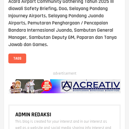
Acara Airport Community Gathering Tahun 2025 III
diawali Safety Briefing, Doa, Selayang Pandang
Injourney Airports, Selayang Pandang Juanda
Airports, Pemutaran Penghargaan / Pencapaian
Bandara Internasional Juanda, Sambutan General
Manager, Sambutan Deputy GM, Paparan dan Tanya
Jawab dan Games.
TAGS
advertisement
ADMIN REDAKSI
This blog is created for your interest and in our interest as
well as a website and social media sharing info Interest and