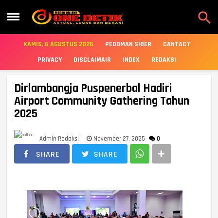

KAMIS, 6 AGUSTUS 2026
PEDOMAN SIBER
CANTACT
PRIVACY
DISCLAIMAIR
INDEX
REDAKSI
Dirlambangja Puspenerbal Hadiri
Airport Community Gathering Tahun
2025
Admin Redaksi
November 27, 2025
0
SHARE
SHARE