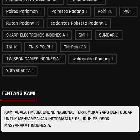
Polres Pariaman
1
Polresta Padang
1
Polri
20
PWI
1
Rutan Padang
19
satlantas Polresta Padang
2
SHARP ELECTRONICS INDONESIA
1
SMI
1
SUMBAR
2
TNI
16
TNI & POLRI
1
TNI-Polri
38
TWIBBON GAMIES INDONESIA
1
wakapolda Sumbar
1
YOGYAKARTA
1
TENTANG KAMI
KAMI ADALAH MEDIA ONLINE NASIONAL TERKEMUKA YANG BERTUJUAN
UNTUK MENYAMPAIKAN INFORMASI KE SELURUH PELOSOK
MASYARAKAT INDONESIA.