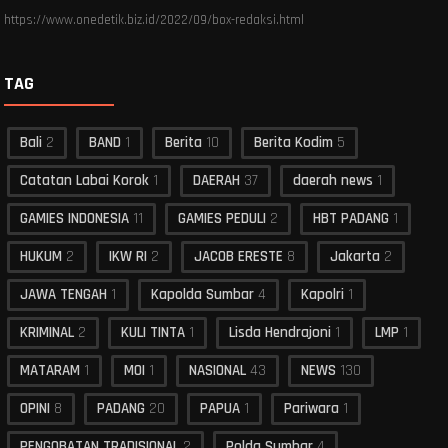
https://www.onedetik.biz.id/2022/09/box-redaksi.html
TAG
Bali
2
BAND
1
Berita
10
Berita Kodim
5
Catatan Labai Korok
1
DAERAH
37
daerah news
1
GAMIES INDONESIA
11
GAMIES PEDULI
2
HBT PADANG
1
HUKUM
2
IKW RI
2
JACOB ERESTE
8
Jakarta
2
JAWA TENGAH
1
Kapolda Sumbar
4
Kapolri
1
KRIMINAL
2
KULI TINTA
1
Lisda Hendrajoni
1
LMP
1
MATARAM
1
MOI
1
NASIONAL
43
NEWS
130
OPINI
8
PADANG
20
PAPUA
1
Pariwara
1
PENGOBATAN TRADISIONAL
2
Polda Sumbar
4