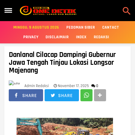

MINGGU, 9 AGUSTUS 2026
PEDOMAN SIBER
CANTACT
PRIVACY
DISCLAIMAIR
INDEX
REDAKSI
Danlanal Cilacap Dampingi Gubernur
Jawa Tengah Tinjau Lokasi Longsor
Majenang
Admin Redaksi
November 17, 2025
0
SHARE
SHARE