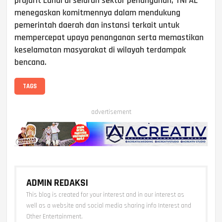
prajurit Lanal di seluruh sektor penanganan, TNI AL
menegaskan komitmennya dalam mendukung
pemerintah daerah dan instansi terkait untuk
mempercepat upaya penanganan serta memastikan
keselamatan masyarakat di wilayah terdampak
bencana.
TAGS
advertisement
ADMIN REDAKSI
This blog is created for your interest and in our interest as
well as a website and social media sharing info Interest and
Other Entertainment.