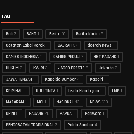
TAG
Bali
2
BAND
1
Berita
10
Berita Kodim
5
Catatan Labai Korok
1
DAERAH
37
daerah news
1
GAMIES INDONESIA
11
GAMIES PEDULI
2
HBT PADANG
1
HUKUM
2
IKW RI
2
JACOB ERESTE
8
Jakarta
2
JAWA TENGAH
1
Kapolda Sumbar
4
Kapolri
1
KRIMINAL
2
KULI TINTA
1
Lisda Hendrajoni
1
LMP
1
MATARAM
1
MOI
1
NASIONAL
43
NEWS
130
OPINI
8
PADANG
20
PAPUA
1
Pariwara
1
PENGOBATAN TRADISIONAL
2
Polda Sumbar
4