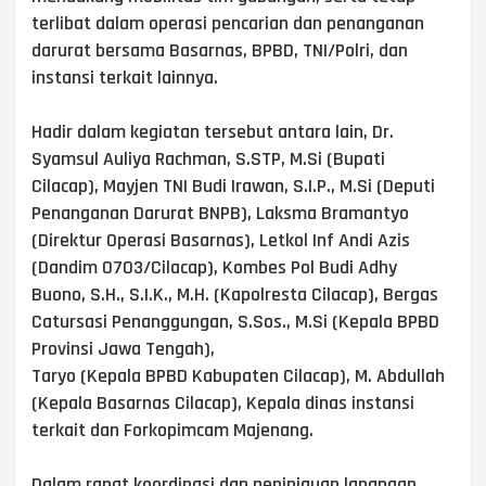
terlibat dalam operasi pencarian dan penanganan
darurat bersama Basarnas, BPBD, TNI/Polri, dan
instansi terkait lainnya.
Hadir dalam kegiatan tersebut antara lain, Dr.
Syamsul Auliya Rachman, S.STP, M.Si (Bupati
Cilacap), Mayjen TNI Budi Irawan, S.I.P., M.Si (Deputi
Penanganan Darurat BNPB), Laksma Bramantyo
(Direktur Operasi Basarnas), Letkol Inf Andi Azis
(Dandim 0703/Cilacap), Kombes Pol Budi Adhy
Buono, S.H., S.I.K., M.H. (Kapolresta Cilacap), Bergas
Catursasi Penanggungan, S.Sos., M.Si (Kepala BPBD
Provinsi Jawa Tengah),
Taryo (Kepala BPBD Kabupaten Cilacap), M. Abdullah
(Kepala Basarnas Cilacap), Kepala dinas instansi
terkait dan Forkopimcam Majenang.
Dalam rapat koordinasi dan peninjauan lapangan,