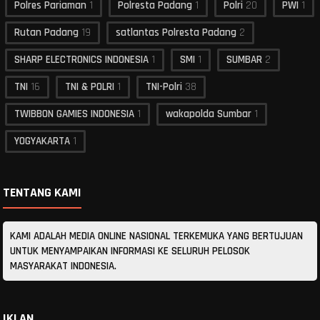
Polres Pariaman
1
Polresta Padang
1
Polri
20
PWI
1
Rutan Padang
19
satlantas Polresta Padang
2
SHARP ELECTRONICS INDONESIA
1
SMI
1
SUMBAR
2
TNI
16
TNI & POLRI
1
TNI-Polri
38
TWIBBON GAMIES INDONESIA
1
wakapolda Sumbar
1
YOGYAKARTA
1
TENTANG KAMI
KAMI ADALAH MEDIA ONLINE NASIONAL TERKEMUKA YANG BERTUJUAN
UNTUK MENYAMPAIKAN INFORMASI KE SELURUH PELOSOK
MASYARAKAT INDONESIA.
IKLAN