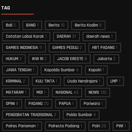
TAG
Bali
2
BAND
1
Berita
10
Berita Kodim
5
Catatan Labai Korok
1
DAERAH
37
daerah news
1
GAMIES INDONESIA
11
GAMIES PEDULI
2
HBT PADANG
1
HUKUM
2
IKW RI
2
JACOB ERESTE
8
Jakarta
2
JAWA TENGAH
1
Kapolda Sumbar
4
Kapolri
1
KRIMINAL
2
KULI TINTA
1
Lisda Hendrajoni
1
LMP
1
MATARAM
1
MOI
1
NASIONAL
43
NEWS
130
OPINI
8
PADANG
20
PAPUA
1
Pariwara
1
PENGOBATAN TRADISIONAL
2
Polda Sumbar
4
Polres Pariaman
1
Polresta Padang
1
Polri
20
PWI
1