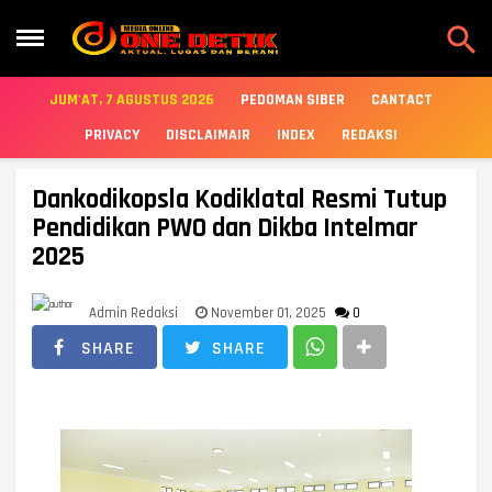

JUM'AT, 7 AGUSTUS 2026
PEDOMAN SIBER
CANTACT
PRIVACY
DISCLAIMAIR
INDEX
REDAKSI
Dankodikopsla Kodiklatal Resmi Tutup
Pendidikan PWO dan Dikba Intelmar
2025
Admin Redaksi
November 01, 2025
0
SHARE
SHARE