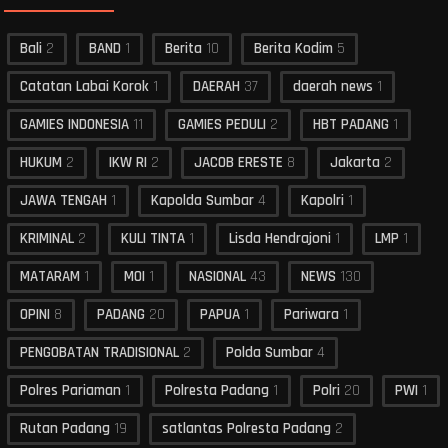
Bali
2
BAND
1
Berita
10
Berita Kodim
5
Catatan Labai Korok
1
DAERAH
37
daerah news
1
GAMIES INDONESIA
11
GAMIES PEDULI
2
HBT PADANG
1
HUKUM
2
IKW RI
2
JACOB ERESTE
8
Jakarta
2
JAWA TENGAH
1
Kapolda Sumbar
4
Kapolri
1
KRIMINAL
2
KULI TINTA
1
Lisda Hendrajoni
1
LMP
1
MATARAM
1
MOI
1
NASIONAL
43
NEWS
130
OPINI
8
PADANG
20
PAPUA
1
Pariwara
1
PENGOBATAN TRADISIONAL
2
Polda Sumbar
4
Polres Pariaman
1
Polresta Padang
1
Polri
20
PWI
1
Rutan Padang
19
satlantas Polresta Padang
2