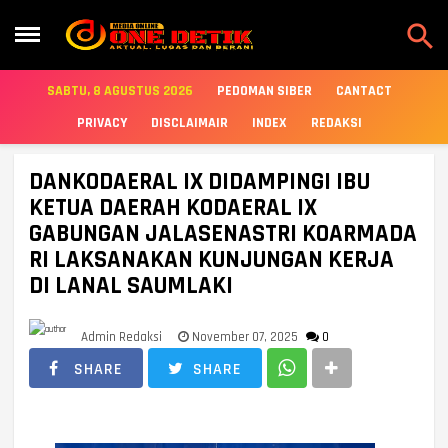

SABTU, 8 AGUSTUS 2026
PEDOMAN SIBER
CANTACT
PRIVACY
DISCLAIMAIR
INDEX
REDAKSI
DANKODAERAL IX DIDAMPINGI IBU
KETUA DAERAH KODAERAL IX
GABUNGAN JALASENASTRI KOARMADA
RI LAKSANAKAN KUNJUNGAN KERJA
DI LANAL SAUMLAKI
Admin Redaksi
November 07, 2025
0
SHARE
SHARE