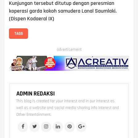
Kunjungan tersebut ditutup dengan peresmian
koperasi garda kokoh samudera Lanal Saumlaki.
(Dispen Kodaeral IX)
TAGS
advertisement
ADMIN REDAKSI
This blog is created for your interest and in our interest as
well as a website and social media sharing info Interest and
Other Entertainment.